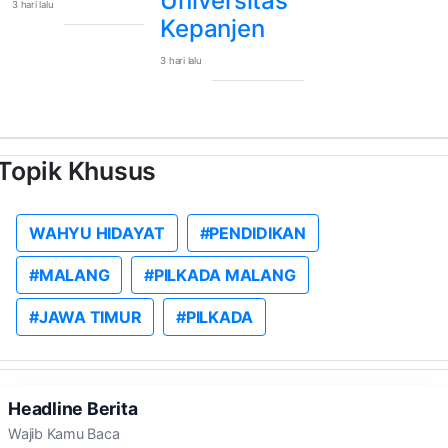
Universitas
3 hari lalu
Kepanjen
3 hari lalu
Topik Khusus
WAHYU HIDAYAT
#PENDIDIKAN
#MALANG
#PILKADA MALANG
#JAWA TIMUR
#PILKADA
Headline Berita
Wajib Kamu Baca