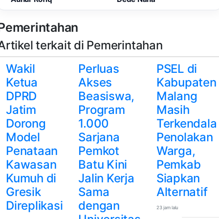
Pemerintahan
Artikel terkait di Pemerintahan
Wakil
Perluas
PSEL di
Ketua
Akses
Kabupaten
DPRD
Beasiswa,
Malang
Jatim
Program
Masih
Dorong
1.000
Terkendala
Model
Sarjana
Penolakan
Penataan
Pemkot
Warga,
Kawasan
Batu Kini
Pemkab
Kumuh di
Jalin Kerja
Siapkan
Gresik
Sama
Alternatif
Direplikasi
dengan
23 jam lalu