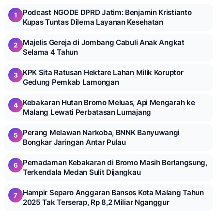
Podcast NGODE DPRD Jatim: Benjamin Kristianto
1
Kupas Tuntas Dilema Layanan Kesehatan
Majelis Gereja di Jombang Cabuli Anak Angkat
2
Selama 4 Tahun
KPK Sita Ratusan Hektare Lahan Milik Koruptor
3
Gedung Pemkab Lamongan
Kebakaran Hutan Bromo Meluas, Api Mengarah ke
4
Malang Lewati Perbatasan Lumajang
Perang Melawan Narkoba, BNNK Banyuwangi
5
Bongkar Jaringan Antar Pulau
Pemadaman Kebakaran di Bromo Masih Berlangsung,
6
Terkendala Medan Sulit Dijangkau
Hampir Separo Anggaran Bansos Kota Malang Tahun
7
2025 Tak Terserap, Rp 8,2 Miliar Nganggur