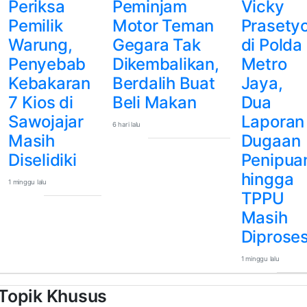
Periksa
Peminjam
Vicky
Pemilik
Motor Teman
Prasety
Warung,
Gegara Tak
di Polda
Penyebab
Dikembalikan,
Metro
Kebakaran
Berdalih Buat
Jaya,
7 Kios di
Beli Makan
Dua
Sawojajar
Laporan
6 hari lalu
Masih
Dugaan
Diselidiki
Penipua
hingga
1 minggu lalu
TPPU
Masih
Diprose
1 minggu lalu
Topik Khusus