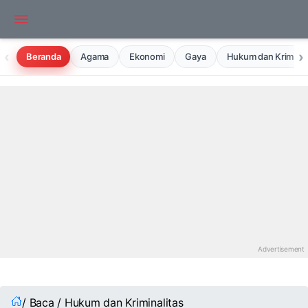
‹
›
Beranda
Agama
Ekonomi
Gaya
Hukum dan Kriminal
/ Baca / Hukum dan Kriminalitas