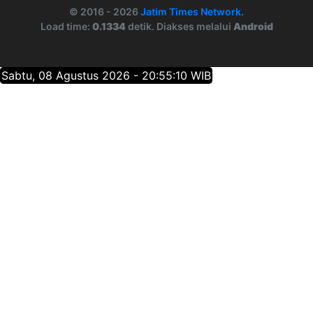
© 2016 - 2026
Jatim Times Network
.
Load time:
0.1334
detik. Diakses melalui
Android
Sabtu, 08 Agustus 2026 - 20:55:11 WIB