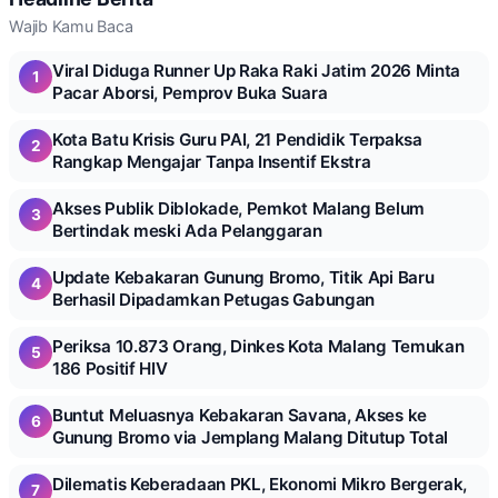
Wajib Kamu Baca
Viral Diduga Runner Up Raka Raki Jatim 2026 Minta
1
Pacar Aborsi, Pemprov Buka Suara
Kota Batu Krisis Guru PAI, 21 Pendidik Terpaksa
2
Rangkap Mengajar Tanpa Insentif Ekstra
Akses Publik Diblokade, Pemkot Malang Belum
3
Bertindak meski Ada Pelanggaran
Update Kebakaran Gunung Bromo, Titik Api Baru
4
Berhasil Dipadamkan Petugas Gabungan
Periksa 10.873 Orang, Dinkes Kota Malang Temukan
5
186 Positif HIV
Buntut Meluasnya Kebakaran Savana, Akses ke
6
Gunung Bromo via Jemplang Malang Ditutup Total
Dilematis Keberadaan PKL, Ekonomi Mikro Bergerak,
7