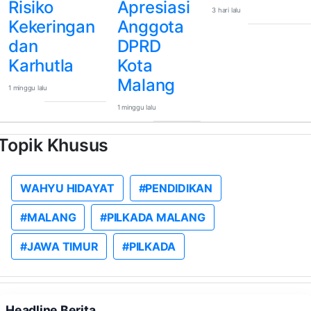
Risiko
Apresiasi
3 hari lalu
Kekeringan
Anggota
dan
DPRD
Karhutla
Kota
Malang
1 minggu lalu
1 minggu lalu
Topik Khusus
WAHYU HIDAYAT
#PENDIDIKAN
#MALANG
#PILKADA MALANG
#JAWA TIMUR
#PILKADA
Headline Berita