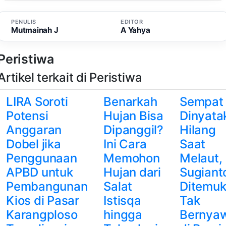
PENULIS
EDITOR
Mutmainah J
A Yahya
Peristiwa
Artikel terkait di Peristiwa
LIRA Soroti
Benarkah
Sempat
Potensi
Hujan Bisa
Dinyata
Anggaran
Dipanggil?
Hilang
Dobel jika
Ini Cara
Saat
Penggunaan
Memohon
Melaut,
APBD untuk
Hujan dari
Sugiant
Pembangunan
Salat
Ditemu
Kios di Pasar
Istisqa
Tak
Karangploso
hingga
Bernya