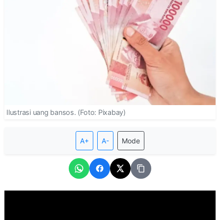
Ilustrasi uang bansos. (Foto: Pixabay)
A+
A-
Mode