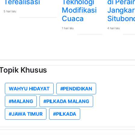
Terealisasi
Teknologi
di Perai
Modifikasi
Jangkar
5 hari lalu
Cuaca
Situbon
1 hari lalu
4 hari lalu
Topik Khusus
WAHYU HIDAYAT
#PENDIDIKAN
#MALANG
#PILKADA MALANG
#JAWA TIMUR
#PILKADA