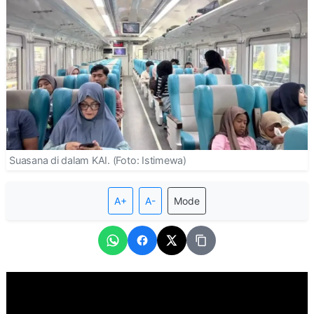
Suasana di dalam KAI. (Foto: Istimewa)
A+
A-
Mode