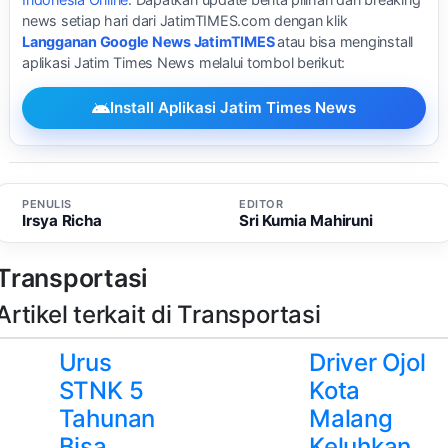
news setiap hari dari JatimTIMES.com dengan klik
Langganan Google News JatimTIMES
atau bisa menginstall
aplikasi Jatim Times News melalui tombol berikut:
Install Aplikasi Jatim Times News
PENULIS
EDITOR
Irsya Richa
Sri Kurnia Mahiruni
Transportasi
Artikel terkait di Transportasi
Urus
Driver Ojol
STNK 5
Kota
Tahunan
Malang
Bisa
Keluhkan