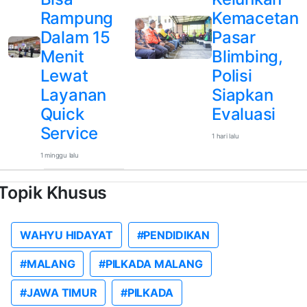
Rampung
Kemacetan
Dalam 15
Pasar
Menit
Blimbing,
Lewat
Polisi
Layanan
Siapkan
Quick
Evaluasi
Service
1 hari lalu
1 minggu lalu
Topik Khusus
WAHYU HIDAYAT
#PENDIDIKAN
#MALANG
#PILKADA MALANG
#JAWA TIMUR
#PILKADA