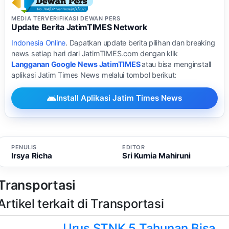
MEDIA TERVERIFIKASI DEWAN PERS
Update Berita JatimTIMES Network
Indonesia Online
. Dapatkan update berita pilihan dan breaking
news setiap hari dari JatimTIMES.com dengan klik
Langganan Google News JatimTIMES
atau bisa menginstall
aplikasi Jatim Times News melalui tombol berikut:
Install Aplikasi Jatim Times News
PENULIS
EDITOR
Irsya Richa
Sri Kurnia Mahiruni
Transportasi
Artikel terkait di Transportasi
Urus STNK 5 Tahunan Bisa