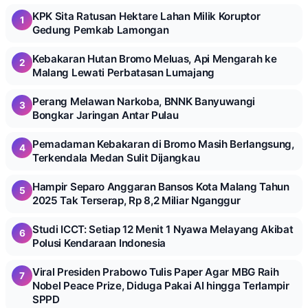
KPK Sita Ratusan Hektare Lahan Milik Koruptor
1
Gedung Pemkab Lamongan
Kebakaran Hutan Bromo Meluas, Api Mengarah ke
2
Malang Lewati Perbatasan Lumajang
Perang Melawan Narkoba, BNNK Banyuwangi
3
Bongkar Jaringan Antar Pulau
Pemadaman Kebakaran di Bromo Masih Berlangsung,
4
Terkendala Medan Sulit Dijangkau
Hampir Separo Anggaran Bansos Kota Malang Tahun
5
2025 Tak Terserap, Rp 8,2 Miliar Nganggur
Studi ICCT: Setiap 12 Menit 1 Nyawa Melayang Akibat
6
Polusi Kendaraan Indonesia
Viral Presiden Prabowo Tulis Paper Agar MBG Raih
7
Nobel Peace Prize, Diduga Pakai AI hingga Terlampir
SPPD