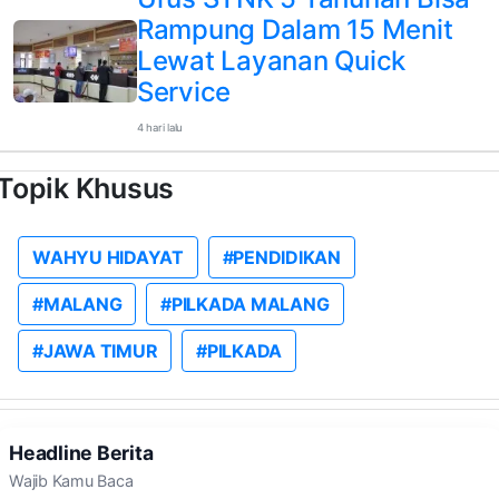
Rampung Dalam 15 Menit
Lewat Layanan Quick
Service
4 hari lalu
Topik Khusus
WAHYU HIDAYAT
#PENDIDIKAN
#MALANG
#PILKADA MALANG
#JAWA TIMUR
#PILKADA
Headline Berita
Wajib Kamu Baca