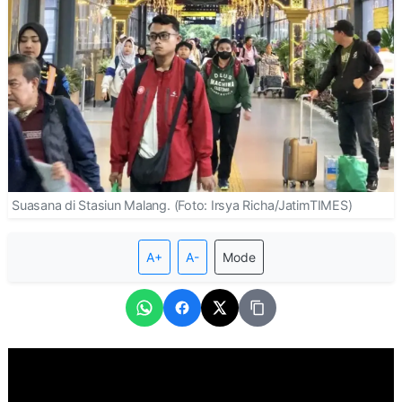
Suasana di Stasiun Malang. (Foto: Irsya Richa/JatimTIMES)
A+
A-
Mode