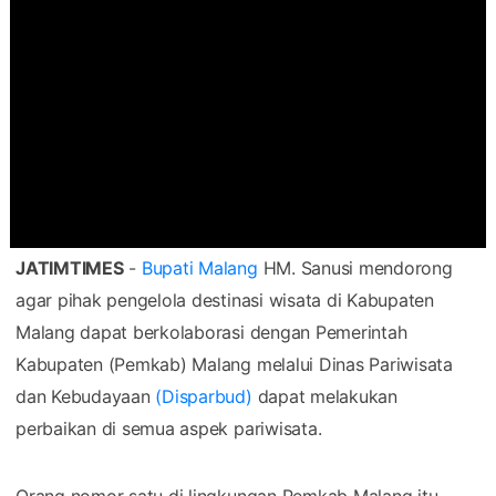
JATIMTIMES
-
Bupati Malang
HM. Sanusi mendorong
agar pihak pengelola destinasi wisata di Kabupaten
Malang dapat berkolaborasi dengan Pemerintah
Kabupaten (Pemkab) Malang melalui Dinas Pariwisata
dan Kebudayaan
(Disparbud)
dapat melakukan
perbaikan di semua aspek pariwisata.
Orang nomor satu di lingkungan Pemkab Malang itu