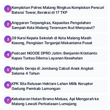
Komplotan Polres Malang Ringkus Komplotan Pencuri
1
Baterai Tower, Beraksi di 17 TKP
Anggaran Terpangkas, Kapasitas Pengolahan
2
Sampah Kota Malang Terancam Ikut Menyusut?
39 Kursi Kepala Sekolah di Kota Malang Masih
3
Kosong, Pengisian Terganjal Mekanisme Pusat
Podcast NGODE DPRD Jatim: Benjamin Kristianto
4
Kupas Tuntas Dilema Layanan Kesehatan
Majelis Gereja di Jombang Cabuli Anak Angkat
5
Selama 4 Tahun
KPK Sita Ratusan Hektare Lahan Milik Koruptor
6
Gedung Pemkab Lamongan
Kebakaran Hutan Bromo Meluas, Api Mengarah ke
7
Malang Lewati Perbatasan Lumajang