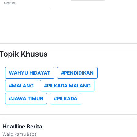
4 hari lalu
Topik Khusus
WAHYU HIDAYAT
#PENDIDIKAN
#MALANG
#PILKADA MALANG
#JAWA TIMUR
#PILKADA
Headline Berita
Wajib Kamu Baca