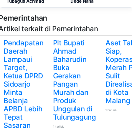
Tubagus Achmad
Dede Nana
Pemerintahan
Artikel terkait di Pemerintahan
Pendapatan
Plt Bupati
Aset Ta
Daerah
Ahmad
Siap,
Lampaui
Baharudin
Koperas
Target,
Buka
Merah P
Ketua DPRD
Gerakan
Sulit
Sidoarjo
Pangan
Direalis
Minta
Murah dan
di Kota
Belanja
Produk
Malang
APBD Lebih
Unggulan di
1 hari lalu
Tepat
Tulungagung
Sasaran
1 hari lalu