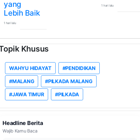
yang
1 hari lalu
Lebih Baik
1 hari lalu
Topik Khusus
WAHYU HIDAYAT
#PENDIDIKAN
#MALANG
#PILKADA MALANG
#JAWA TIMUR
#PILKADA
Headline Berita
Wajib Kamu Baca