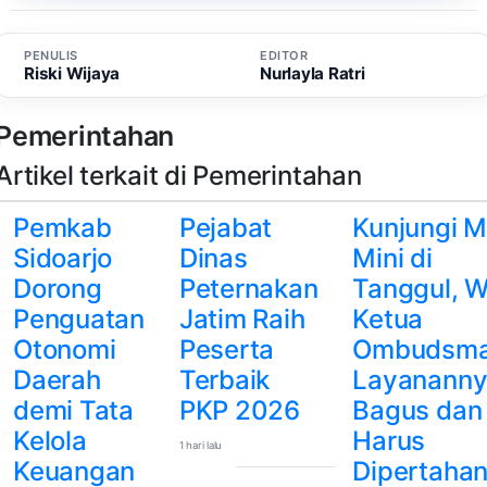
PENULIS
EDITOR
Riski Wijaya
Nurlayla Ratri
Pemerintahan
Artikel terkait di Pemerintahan
Pemkab
Pejabat
Kunjungi 
Sidoarjo
Dinas
Mini di
Dorong
Peternakan
Tanggul, W
Penguatan
Jatim Raih
Ketua
Otonomi
Peserta
Ombudsma
Daerah
Terbaik
Layanann
demi Tata
PKP 2026
Bagus dan
Kelola
Harus
1 hari lalu
Keuangan
Dipertaha