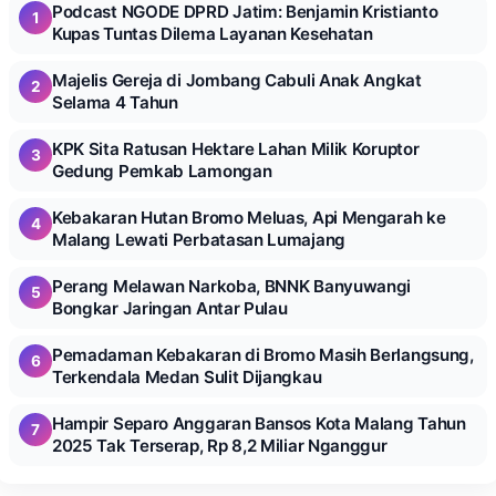
Podcast NGODE DPRD Jatim: Benjamin Kristianto
1
Kupas Tuntas Dilema Layanan Kesehatan
Majelis Gereja di Jombang Cabuli Anak Angkat
2
Selama 4 Tahun
KPK Sita Ratusan Hektare Lahan Milik Koruptor
3
Gedung Pemkab Lamongan
Kebakaran Hutan Bromo Meluas, Api Mengarah ke
4
Malang Lewati Perbatasan Lumajang
Perang Melawan Narkoba, BNNK Banyuwangi
5
Bongkar Jaringan Antar Pulau
Pemadaman Kebakaran di Bromo Masih Berlangsung,
6
Terkendala Medan Sulit Dijangkau
Hampir Separo Anggaran Bansos Kota Malang Tahun
7
2025 Tak Terserap, Rp 8,2 Miliar Nganggur