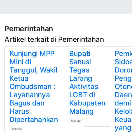
Pemerintahan
Artikel terkait di Pemerintahan
Kunjungi MPP
Bupati
Pem
Mini di
Sanusi
Sidoa
Tanggul, Wakil
Tegas
Doro
Ketua
Larang
Peng
Ombudsman :
Aktivitas
Oton
Layanannya
LGBT di
Daer
Bagus dan
Kabupaten
demi
Harus
Malang
Kelol
Dipertahankan
Keua
1 hari lalu
yang
2 hari lalu