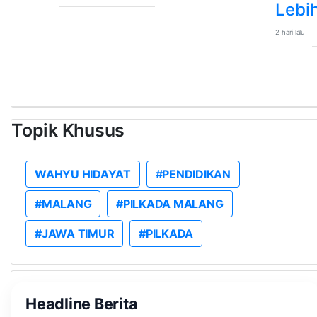
Lebih
2 hari lalu
Topik Khusus
WAHYU HIDAYAT
#PENDIDIKAN
#MALANG
#PILKADA MALANG
#JAWA TIMUR
#PILKADA
Headline Berita