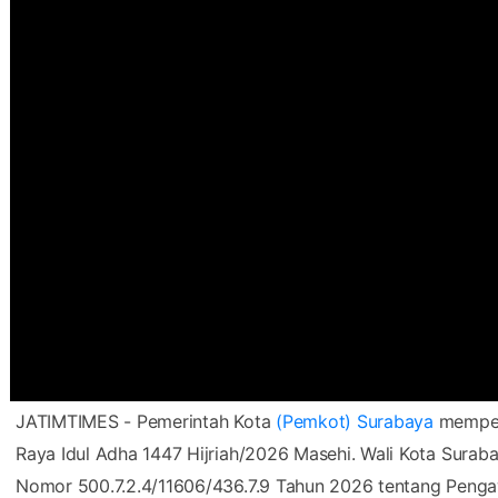
JATIMTIMES - Pemerintah Kota
(Pemkot) Surabaya
memper
Raya Idul Adha 1447 Hijriah/2026 Masehi. Wali Kota Surab
Nomor 500.7.2.4/11606/436.7.9 Tahun 2026 tentang Penga