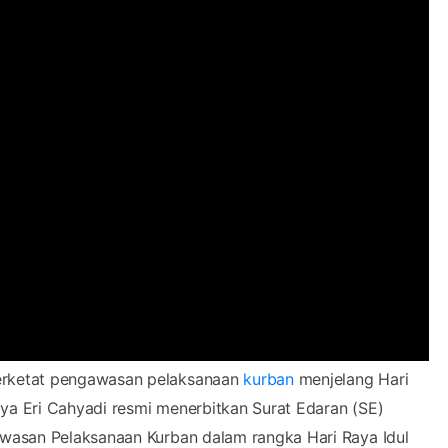
ketat pengawasan pelaksanaan
kurban
menjelang Hari
aya Eri Cahyadi resmi menerbitkan Surat Edaran (SE)
wasan Pelaksanaan Kurban dalam rangka Hari Raya Idul