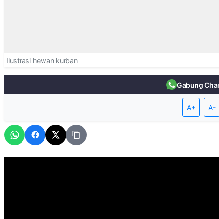
Ilustrasi hewan kurban
Gabung Cha
A+
A-