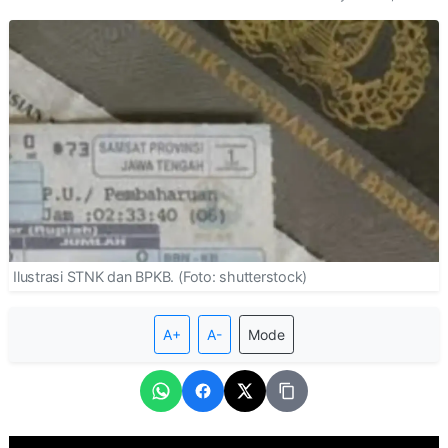
Ilustrasi STNK dan BPKB. (Foto: shutterstock)
A+
A-
Mode