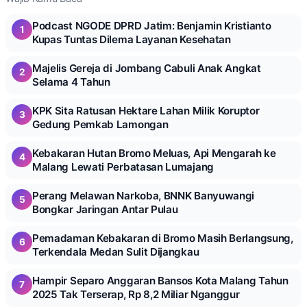
Podcast NGODE DPRD Jatim: Benjamin Kristianto
1
Kupas Tuntas Dilema Layanan Kesehatan
Majelis Gereja di Jombang Cabuli Anak Angkat
2
Selama 4 Tahun
KPK Sita Ratusan Hektare Lahan Milik Koruptor
3
Gedung Pemkab Lamongan
Kebakaran Hutan Bromo Meluas, Api Mengarah ke
4
Malang Lewati Perbatasan Lumajang
Perang Melawan Narkoba, BNNK Banyuwangi
5
Bongkar Jaringan Antar Pulau
Pemadaman Kebakaran di Bromo Masih Berlangsung,
6
Terkendala Medan Sulit Dijangkau
Hampir Separo Anggaran Bansos Kota Malang Tahun
7
2025 Tak Terserap, Rp 8,2 Miliar Nganggur