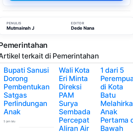
PENULIS
EDITOR
Mutmainah J
Dede Nana
Pemerintahan
Artikel terkait di Pemerintahan
Bupati Sanusi
Wali Kota
1 dari 5
Dorong
Eri Minta
Perempu
Pembentukan
Direksi
di Kota
Satgas
PAM
Batu
Perlindungan
Surya
Melahirk
Anak
Sembada
Anak
Percepat
Pertama d
5 jam lalu
Aliran Air
Bawah