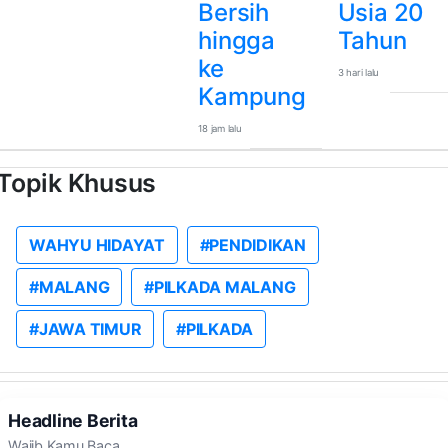
Bersih
Usia 20
hingga
Tahun
ke
3 hari lalu
Kampung
18 jam lalu
Topik Khusus
WAHYU HIDAYAT
#PENDIDIKAN
#MALANG
#PILKADA MALANG
#JAWA TIMUR
#PILKADA
Headline Berita
Wajib Kamu Baca