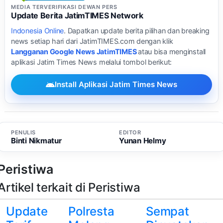
MEDIA TERVERIFIKASI DEWAN PERS
Update Berita JatimTIMES Network
Indonesia Online
. Dapatkan update berita pilihan dan breaking
news setiap hari dari JatimTIMES.com dengan klik
Langganan Google News JatimTIMES
atau bisa menginstall
aplikasi Jatim Times News melalui tombol berikut:
Install Aplikasi Jatim Times News
PENULIS
EDITOR
Binti Nikmatur
Yunan Helmy
Peristiwa
Artikel terkait di Peristiwa
Update
Polresta
Sempat