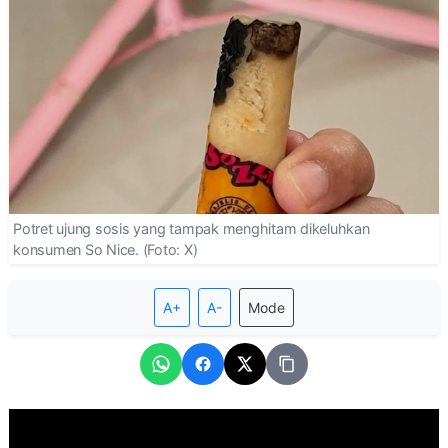
Potret ujung sosis yang tampak menghitam dikeluhkan
konsumen So Nice. (Foto: X)
A+
A-
Mode