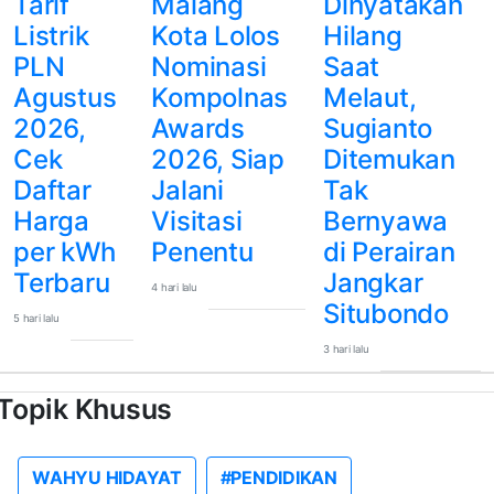
Tarif
Malang
Dinyatakan
Listrik
Kota Lolos
Hilang
PLN
Nominasi
Saat
Agustus
Kompolnas
Melaut,
2026,
Awards
Sugianto
Cek
2026, Siap
Ditemukan
Daftar
Jalani
Tak
Harga
Visitasi
Bernyawa
per kWh
Penentu
di Perairan
Terbaru
Jangkar
4 hari lalu
Situbondo
5 hari lalu
3 hari lalu
Topik Khusus
WAHYU HIDAYAT
#PENDIDIKAN