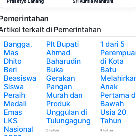
Prasetyo Lanang
Sri Kurnia Mahiruni
Pemerintahan
Artikel terkait di Pemerintahan
Bangga,
Plt Bupati
1 dari 5
Mas
Ahmad
Perempua
Dhito
Baharudin
di Kota
Beri
Buka
Batu
Beasiswa
Gerakan
Melahirka
Siswa
Pangan
Anak
Peraih
Murah dan
Pertama d
Medali
Produk
Bawah
Emas
Unggulan di
Usia 20
LKS
Tulungagung
Tahun
Nasional
2 hari lalu
5 hari lalu