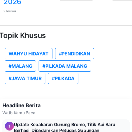
2026
2 hari lalu
Topik Khusus
WAHYU HIDAYAT
#PENDIDIKAN
#MALANG
#PILKADA MALANG
#JAWA TIMUR
#PILKADA
Headline Berita
Wajib Kamu Baca
Update Kebakaran Gunung Bromo, Titik Api Baru
1
Berhasil Dipadamkan Petugas Gabungan