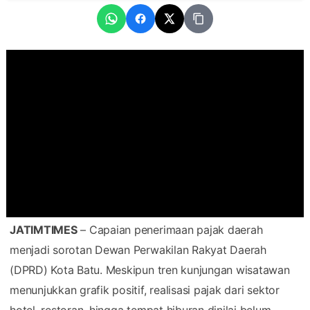
JATIMTIMES
– Capaian penerimaan pajak daerah
menjadi sorotan Dewan Perwakilan Rakyat Daerah
(DPRD) Kota Batu. Meskipun tren kunjungan wisatawan
menunjukkan grafik positif, realisasi pajak dari sektor
hotel, restoran, hingga tempat hiburan dinilai belum