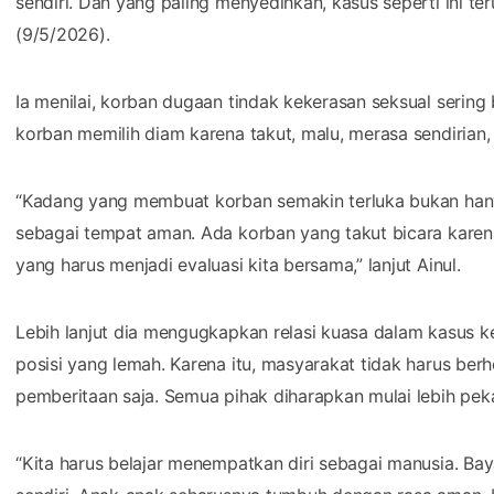
sendiri. Dan yang paling menyedihkan, kasus seperti ini teru
(9/5/2026).
Ia menilai, korban dugaan tindak kekerasan seksual sering 
korban memilih diam karena takut, malu, merasa sendirian,
“Kadang yang membuat korban semakin terluka bukan hanya
sebagai tempat aman. Ada korban yang takut bicara karena
yang harus menjadi evaluasi kita bersama,” lanjut Ainul.
Lebih lanjut dia mengugkapkan relasi kuasa dalam kasus 
posisi yang lemah. Karena itu, masyarakat tidak harus berhen
pemberitaan saja. Semua pihak diharapkan mulai lebih peka
“Kita harus belajar menempatkan diri sebagai manusia. Bayan