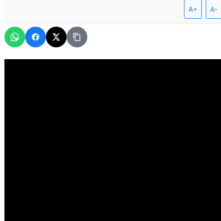
A+
A-