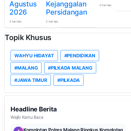
Agustus
Kejanggalan
2 hari lalu
2026
Persidangan
3 hari lalu
2 hari lalu
Topik Khusus
WAHYU HIDAYAT
#PENDIDIKAN
#MALANG
#PILKADA MALANG
#JAWA TIMUR
#PILKADA
Headline Berita
Wajib Kamu Baca
Komplotan Polres Malang Ringkus Komplotan