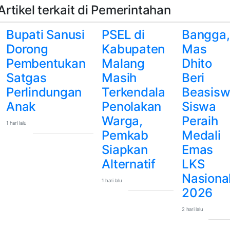
Artikel terkait di Pemerintahan
Bupati Sanusi
PSEL di
Bangga,
Dorong
Kabupaten
Mas
Pembentukan
Malang
Dhito
Satgas
Masih
Beri
Perlindungan
Terkendala
Beasis
Anak
Penolakan
Siswa
Warga,
Peraih
1 hari lalu
Pemkab
Medali
Siapkan
Emas
Alternatif
LKS
Nasiona
1 hari lalu
2026
2 hari lalu