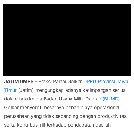
JATIMTIMES
– Fraksi Partai Golkar
DPRD Provinsi Jawa
Timur
(Jatim) mengungkap adanya ketimpangan serius
dalam tata kelola Badan Usaha Milik Daerah
(BUMD)
.
Golkar menyoroti besarnya beban biaya operasional
perusahaan yang tidak sebanding dengan produktivitas
serta kontribusi riil terhadap pendapatan daerah.