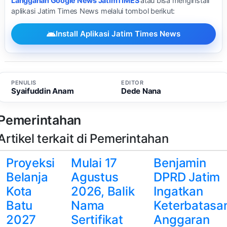
Langganan Google News JatimTIMES
atau bisa menginstall
aplikasi Jatim Times News melalui tombol berikut:
Install Aplikasi Jatim Times News
PENULIS
EDITOR
Syaifuddin Anam
Dede Nana
Pemerintahan
Artikel terkait di Pemerintahan
Proyeksi
Mulai 17
Benjamin
Belanja
Agustus
DPRD Jatim
Kota
2026, Balik
Ingatkan
Batu
Nama
Keterbatasa
2027
Sertifikat
Anggaran