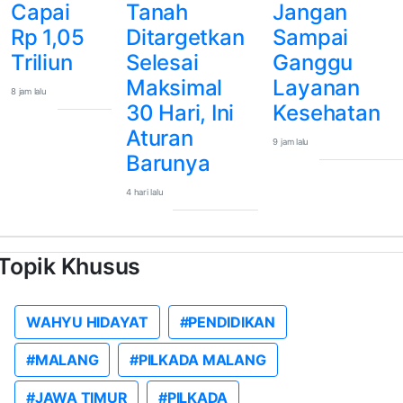
Capai
Tanah
Jangan
Rp 1,05
Ditargetkan
Sampai
Triliun
Selesai
Ganggu
Maksimal
Layanan
8 jam lalu
30 Hari, Ini
Kesehatan
Aturan
9 jam lalu
Barunya
4 hari lalu
Topik Khusus
WAHYU HIDAYAT
#PENDIDIKAN
#MALANG
#PILKADA MALANG
#JAWA TIMUR
#PILKADA