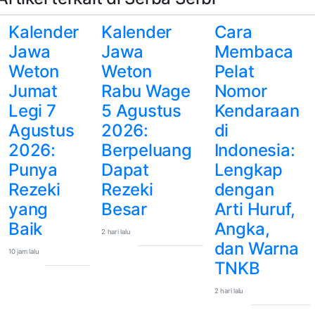
Kalender
Kalender
Cara
Jawa
Jawa
Membaca
Weton
Weton
Pelat
Jumat
Rabu Wage
Nomor
Legi 7
5 Agustus
Kendaraan
Agustus
2026:
di
2026:
Berpeluang
Indonesia:
Punya
Dapat
Lengkap
Rezeki
Rezeki
dengan
yang
Besar
Arti Huruf,
Baik
Angka,
2 hari lalu
dan Warna
10 jam lalu
TNKB
2 hari lalu