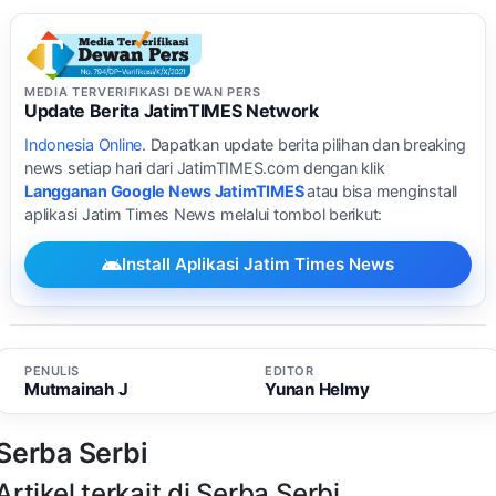
MEDIA TERVERIFIKASI DEWAN PERS
Update Berita JatimTIMES Network
Indonesia Online
. Dapatkan update berita pilihan dan breaking
news setiap hari dari JatimTIMES.com dengan klik
Langganan Google News JatimTIMES
atau bisa menginstall
aplikasi Jatim Times News melalui tombol berikut:
Install Aplikasi Jatim Times News
PENULIS
EDITOR
Mutmainah J
Yunan Helmy
Serba Serbi
Artikel terkait di Serba Serbi