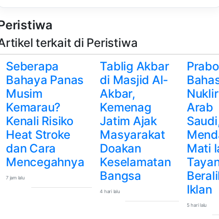
Peristiwa
Artikel terkait di Peristiwa
Seberapa
Tablig Akbar
Prab
Bahaya Panas
di Masjid Al-
Bahas
Musim
Akbar,
Nuklir
Kemarau?
Kemenag
Arab
Kenali Risiko
Jatim Ajak
Saudi
Heat Stroke
Masyarakat
Mend
dan Cara
Doakan
Mati l
Mencegahnya
Keselamatan
Taya
Bangsa
Berali
7 jam lalu
Iklan
4 hari lalu
5 hari lalu