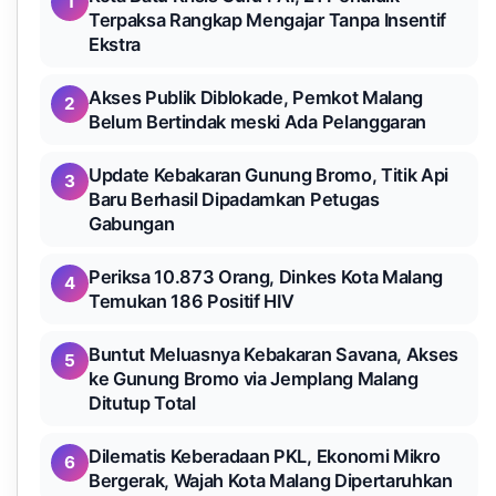
1
Terpaksa Rangkap Mengajar Tanpa Insentif
Ekstra
Akses Publik Diblokade, Pemkot Malang
2
Belum Bertindak meski Ada Pelanggaran
Update Kebakaran Gunung Bromo, Titik Api
3
Baru Berhasil Dipadamkan Petugas
Gabungan
Periksa 10.873 Orang, Dinkes Kota Malang
4
Temukan 186 Positif HIV
Buntut Meluasnya Kebakaran Savana, Akses
5
ke Gunung Bromo via Jemplang Malang
Ditutup Total
Dilematis Keberadaan PKL, Ekonomi Mikro
6
Bergerak, Wajah Kota Malang Dipertaruhkan