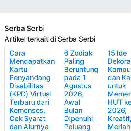
Serba Serbi
Artikel terkait di Serba Serbi
Cara
6 Zodiak
15 Ide
Mendapatkan
Paling
Dekora
Kartu
Beruntung
Kampu
Penyandang
pada 1
dan Ka
Disabilitas
Agustus
untuk
(KPD) Virtual
2026,
Memer
Terbaru dari
Awal
HUT ke
Kemensos,
Bulan
2026,
Cek Syarat
Dipenuhi
Kreatif
dan Alurnya
Peluang
Meriah