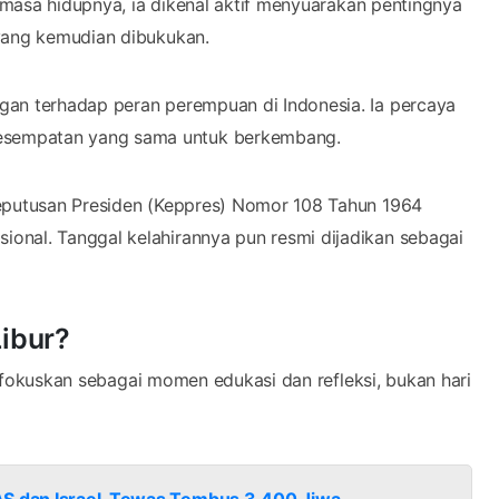
i masa hidupnya, ia dikenal aktif menyuarakan pentingnya
 yang kemudian dibukukan.
gan terhadap peran perempuan di Indonesia. Ia percaya
esempatan yang sama untuk berkembang.
Keputusan Presiden (Keppres) Nomor 108 Tahun 1964
onal. Tanggal kelahirannya pun resmi dijadikan sebagai
Libur?
 difokuskan sebagai momen edukasi dan refleksi, bukan hari
AS dan Israel, Tewas Tembus 3.400 Jiwa