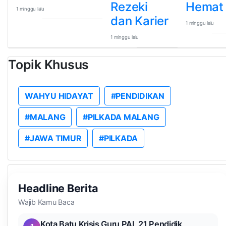
Rezeki
Hemat 
1 minggu lalu
dan Karier
1 minggu lalu
1 minggu lalu
Topik Khusus
WAHYU HIDAYAT
#PENDIDIKAN
#MALANG
#PILKADA MALANG
#JAWA TIMUR
#PILKADA
Headline Berita
Wajib Kamu Baca
Kota Batu Krisis Guru PAI, 21 Pendidik