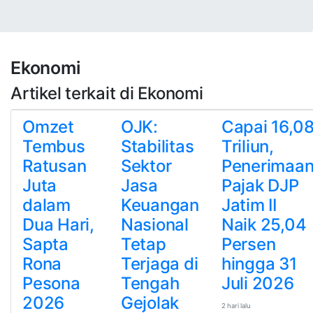
Ekonomi
Artikel terkait di Ekonomi
Omzet
OJK:
Capai 16,0
Tembus
Stabilitas
Triliun,
Ratusan
Sektor
Penerimaa
Juta
Jasa
Pajak DJP
dalam
Keuangan
Jatim II
Dua Hari,
Nasional
Naik 25,04
Sapta
Tetap
Persen
Rona
Terjaga di
hingga 31
Pesona
Tengah
Juli 2026
2026
Gejolak
2 hari lalu