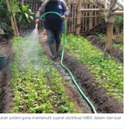
lakukan petani guna memenuhi syarat distribusi MBG dalam dan luar