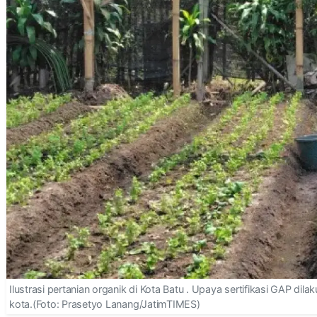
Ilustrasi pertanian organik di Kota Batu . Upaya sertifikasi GAP di
kota.(Foto: Prasetyo Lanang/JatimTIMES)