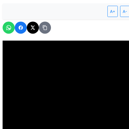
A+
A-