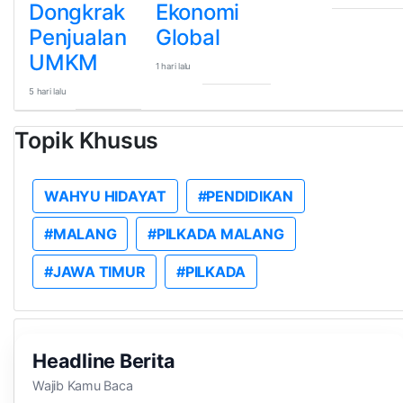
Dongkrak
Ekonomi
Penjualan
Global
UMKM
1 hari lalu
5 hari lalu
Topik Khusus
WAHYU HIDAYAT
#PENDIDIKAN
#MALANG
#PILKADA MALANG
#JAWA TIMUR
#PILKADA
Headline Berita
Wajib Kamu Baca