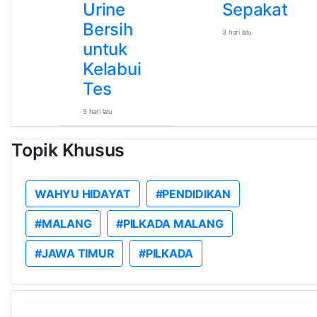
Urine
Sepakat
Bersih
3 hari lalu
untuk
Kelabui
Tes
5 hari lalu
Topik Khusus
WAHYU HIDAYAT
#PENDIDIKAN
#MALANG
#PILKADA MALANG
#JAWA TIMUR
#PILKADA