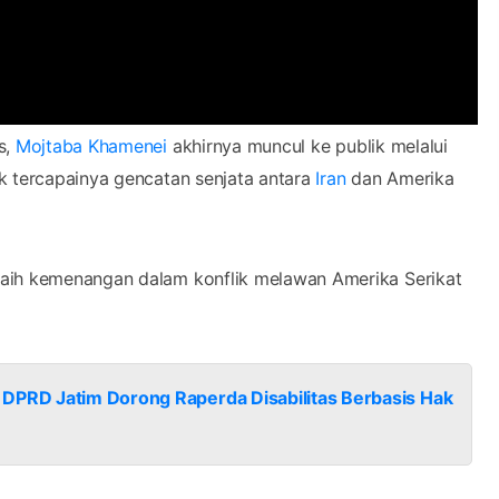
s,
Mojtaba Khamenei
akhirnya muncul ke publik melalui
k tercapainya gencatan senjata antara
Iran
dan Amerika
raih kemenangan dalam konflik melawan Amerika Serikat
 DPRD Jatim Dorong Raperda Disabilitas Berbasis Hak