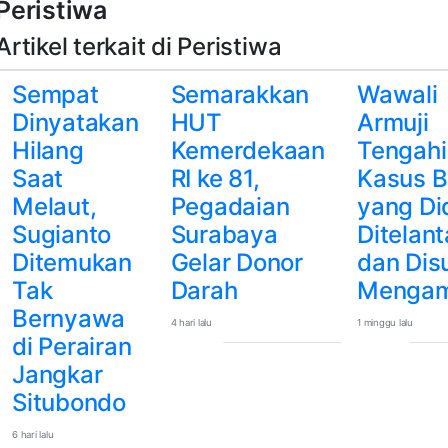
Peristiwa
Artikel terkait di Peristiwa
Sempat
Semarakkan
Wawali
Dinyatakan
HUT
Armuji
Hilang
Kemerdekaan
Tengahi
Saat
RI ke 81,
Kasus 
Melaut,
Pegadaian
yang Di
Sugianto
Surabaya
Ditelan
Ditemukan
Gelar Donor
dan Dis
Tak
Darah
Menga
Bernyawa
4 hari lalu
1 minggu lalu
di Perairan
Jangkar
Situbondo
6 hari lalu