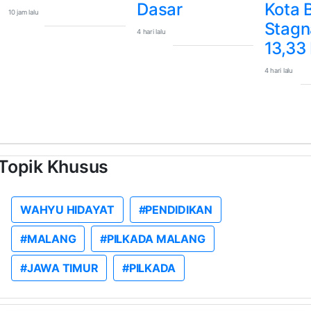
Dasar
Kota 
10 jam lalu
Stagn
4 hari lalu
13,33
4 hari lalu
Topik Khusus
WAHYU HIDAYAT
#PENDIDIKAN
#MALANG
#PILKADA MALANG
#JAWA TIMUR
#PILKADA