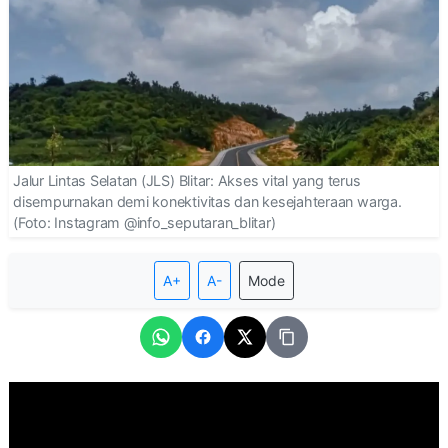
Jalur Lintas Selatan (JLS) Blitar: Akses vital yang terus
disempurnakan demi konektivitas dan kesejahteraan warga.
(Foto: Instagram @info_seputaran_blitar)
A+
A-
Mode