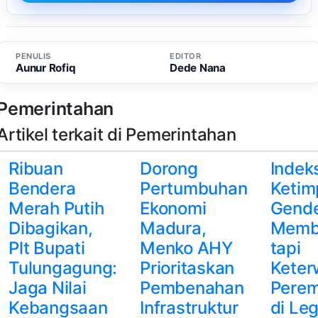
PENULIS
EDITOR
Aunur Rofiq
Dede Nana
Pemerintahan
Artikel terkait di Pemerintahan
Ribuan
Dorong
Indek
Bendera
Pertumbuhan
Ketim
Merah Putih
Ekonomi
Gend
Dibagikan,
Madura,
Memb
Plt Bupati
Menko AHY
tapi
Tulungagung:
Prioritaskan
Keter
Jaga Nilai
Pembenahan
Pere
Kebangsaan
Infrastruktur
di Leg