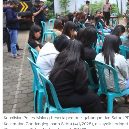
Kepolisian Polres Malang beserta personel gabungan dan Satpol P
Kecamatan Gondanglegi pada Sabtu (4/1/2025), disinyalir terdapat 