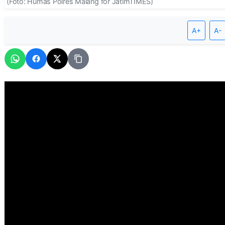
(Foto: Humas Polres Malang for JatimTIMES)
A+
A-