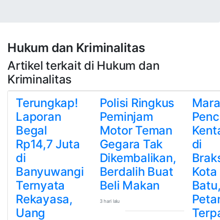
Hukum dan Kriminalitas
Artikel terkait di Hukum dan
Kriminalitas
Terungkap!
Polisi Ringkus
Mara
Laporan
Peminjam
Penc
Begal
Motor Teman
Kent
Rp14,7 Juta
Gegara Tak
di
di
Dikembalikan,
Brak
Banyuwangi
Berdalih Buat
Kota
Ternyata
Beli Makan
Batu
Rekayasa,
Peta
3 hari lalu
Uang
Terp