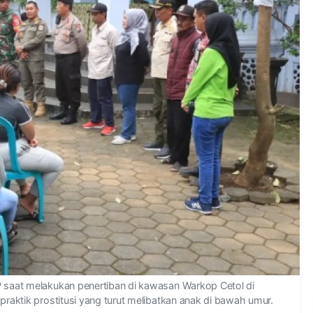
P saat melakukan penertiban di kawasan Warkop Cetol di
praktik prostitusi yang turut melibatkan anak di bawah umur.