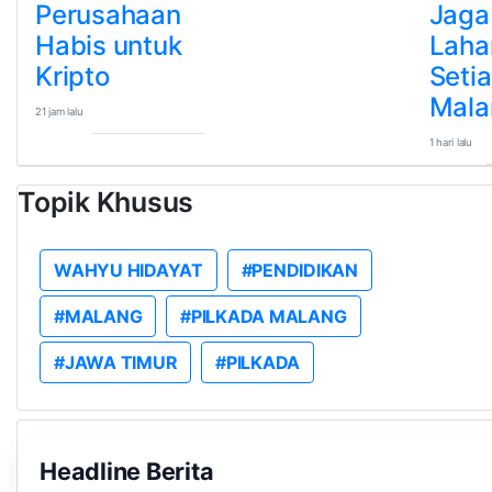
Perusahaan
Jaga
Habis untuk
Laha
Kripto
Seti
Mal
21 jam lalu
1 hari lalu
Topik Khusus
WAHYU HIDAYAT
#PENDIDIKAN
#MALANG
#PILKADA MALANG
#JAWA TIMUR
#PILKADA
Headline Berita