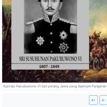
Ilustrasi Pakubuwono VI dan perang Jawa yang dipimpin Pangeran 
A+
A-