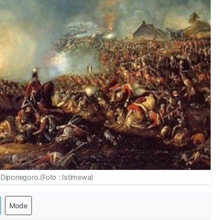
Diponegoro.(Foto : Istimewa)
Mode