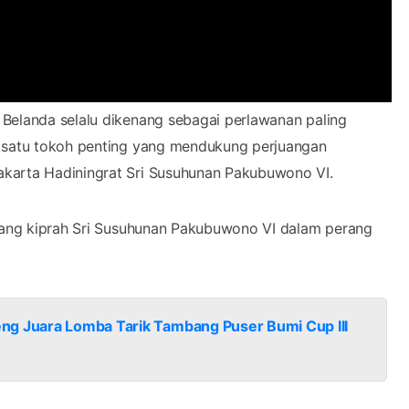
elanda selalu dikenang sebagai perlawanan paling
h satu tokoh penting yang mendukung perjuangan
karta Hadiningrat Sri Susuhunan Pakubuwono VI.
ntang kiprah Sri Susuhunan Pakubuwono VI dalam perang
ng Juara Lomba Tarik Tambang Puser Bumi Cup III