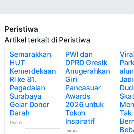
Peristiwa
Artikel terkait di Peristiwa
Semarakkan
PWI dan
Vira
HUT
DPRD Gresik
Park
Kemerdekaan
Anugerahkan
alu
RI ke 81,
Giri
Jad
Pegadaian
Pancasuar
Dud
Surabaya
Awards
Ska
Gelar Donor
2026 untuk
Men
Darah
Tokoh
Tak 
Inspiratif
Ber
2 hari lalu
Beb
1 hari lalu