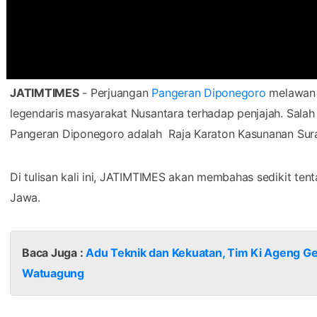
JATIMTIMES
- Perjuangan
Pangeran Diponegoro
melawan B
legendaris masyarakat Nusantara terhadap penjajah. Sala
Pangeran Diponegoro adalah Raja Karaton Kasunanan Sura
Di tulisan kali ini, JATIMTIMES akan membahas sedikit te
Jawa.
Baca Juga :
Adu Teknik dan Kekuatan, Tim Ki Ageng Ge
Watuagung