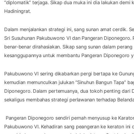
“diplomatik” terjaga. Sikap dua muka ini dia lakukan dem
Hadiningrat.
Dalam menjalankan strategi ini, sang sunan amat cerdik. S
Sri Susuhunan Pakubuwono VI dan Pangeran Diponegoro. 
benar-benar dirahasiakan. Sikap sang sunan dalam peran
kesanggupannya untuk membantu Pangeran Diponegoro yan
Pakubuwono VI sering dikabarkan pergi bertapa ke Gunun
kemudian memunculkan julukan “Sinuhun Bangun Tapa” bag
Diponegoro. Dalam pertemuanya, dua tokoh penting dari Di
sekaligus membahas strategi perlawanan terhadap Belanda
Pangeran Diponegoro sendiri pernah menyusup ke Karato
Pakubuwono VI. Kehadiran sang peangeran ke keraton ini di