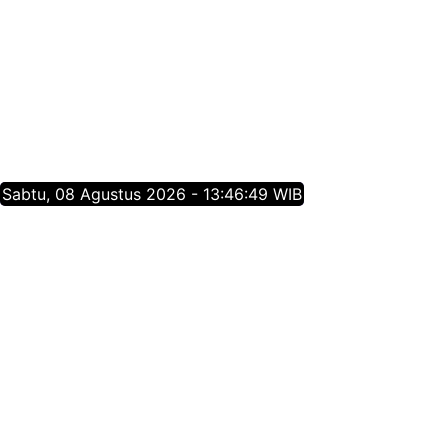
Sabtu, 08 Agustus 2026 - 13:46:49 WIB
Tentang Jatim Times Network
Media Online Mainstream Pertama di Jawa Timur,
menyajikan info berita Jawa Timur yang membangun,
menginspirasi, dan berpositif thinking berdasarkan