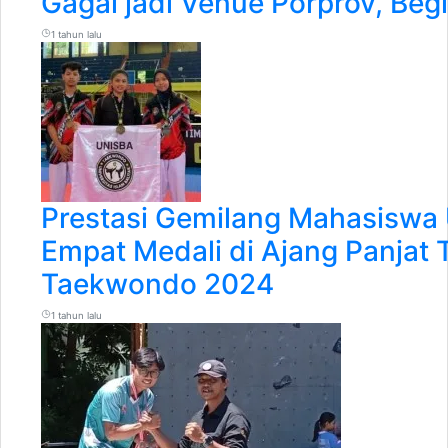
Gagal jadi Venue Porprov, Beg
1 tahun lalu
Prestasi Gemilang Mahasiswa U
Empat Medali di Ajang Panjat 
Taekwondo 2024
1 tahun lalu