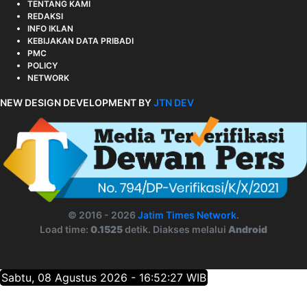
TENTANG KAMI
REDAKSI
INFO IKLAN
KEBIJAKAN DATA PRIBADI
PMC
POLICY
NETWORK
NEW DESIGN DEVELOPMENT BY
JTN DEV
© 2016 - 2026
Jatim Times Network
.
Load time:
0.1525
detik. Diakses melalui
Android
Sabtu, 08 Agustus 2026 - 16:52:28 WIB