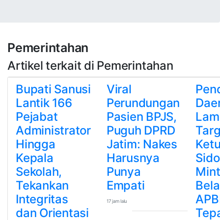
Pemerintahan
Artikel terkait di Pemerintahan
Bupati Sanusi
Viral
Pen
Lantik 166
Perundungan
Dae
Pejabat
Pasien BPJS,
Lam
Administrator
Puguh DPRD
Targ
Hingga
Jatim: Nakes
Ket
Kepala
Harusnya
Sido
Sekolah,
Punya
Min
Tekankan
Empati
Bela
Integritas
APB
17 jam lalu
dan Orientasi
Tep