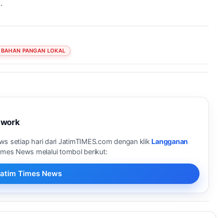
.
BAHAN PANGAN LOKAL
twork
ews setiap hari dari JatimTIMES.com dengan klik
Langganan
Times News melalui tombol berikut:
i Jatim Times News