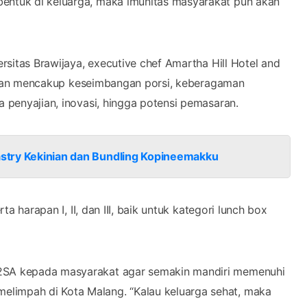
bentuk di keluarga, maka imunitas masyarakat pun akan
ersitas Brawijaya, executive chef Amartha Hill Hotel and
nilaian mencakup keseimbangan porsi, keberagaman
a penyajian, inovasi, hingga potensi pemasaran.
Pastry Kekinian dan Bundling Kopineemakku
ta harapan I, II, dan III, baik untuk kategori lunch box
B2SA kepada masyarakat agar semakin mandiri memenuhi
elimpah di Kota Malang. “Kalau keluarga sehat, maka