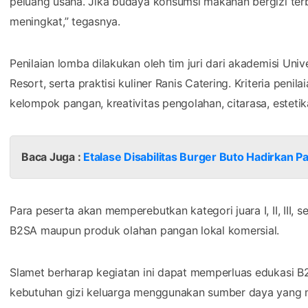
peluang usaha. Jika budaya konsumsi makanan bergizi ter
meningkat,” tegasnya.
Penilaian lomba dilakukan oleh tim juri dari akademisi Univ
Resort, serta praktisi kuliner Ranis Catering. Kriteria pe
kelompok pangan, kreativitas pengolahan, citarasa, estetik
Baca Juga :
Etalase Disabilitas Burger Buto Hadirkan 
Para peserta akan memperebutkan kategori juara I, II, III, ser
B2SA maupun produk olahan pangan lokal komersial.
Slamet berharap kegiatan ini dapat memperluas edukasi 
kebutuhan gizi keluarga menggunakan sumber daya yang m