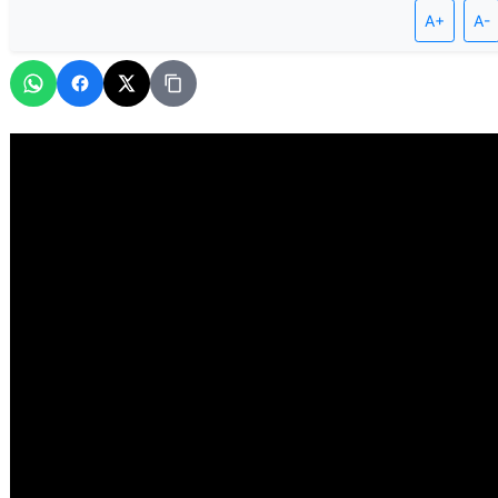
A+
A-