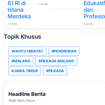
81 RI di
Edukati
5 hari lalu
Istana
dan
Merdeka
Profesio
2 hari lalu
5 jam lalu
Topik Khusus
WAHYU HIDAYAT
#PENDIDIKAN
#MALANG
#PILKADA MALANG
#JAWA TIMUR
#PILKADA
Headline Berita
Wajib Kamu Baca