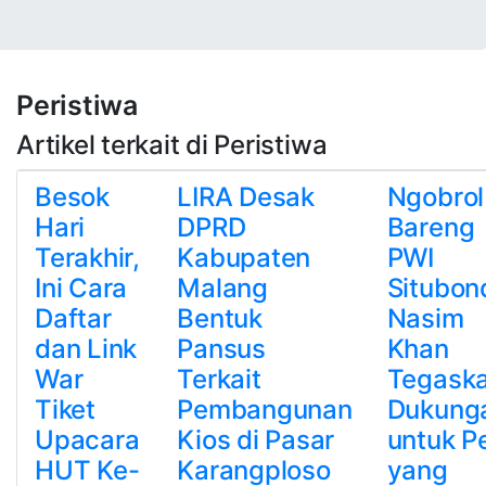
Peristiwa
Artikel terkait di Peristiwa
Besok
LIRA Desak
Ngobrol
Hari
DPRD
Bareng
Terakhir,
Kabupaten
PWI
Ini Cara
Malang
Situbon
Daftar
Bentuk
Nasim
dan Link
Pansus
Khan
War
Terkait
Tegask
Tiket
Pembangunan
Dukung
Upacara
Kios di Pasar
untuk P
HUT Ke-
Karangploso
yang