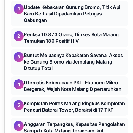
Update Kebakaran Gunung Bromo, Titik Api
1
Baru Berhasil Dipadamkan Petugas
Gabungan
Periksa 10.873 Orang, Dinkes Kota Malang
2
Temukan 186 Positif HIV
Buntut Meluasnya Kebakaran Savana, Akses
3
ke Gunung Bromo via Jemplang Malang
Ditutup Total
Dilematis Keberadaan PKL, Ekonomi Mikro
4
Bergerak, Wajah Kota Malang Dipertaruhkan
Komplotan Polres Malang Ringkus Komplotan
5
Pencuri Baterai Tower, Beraksi di 17 TKP
Anggaran Terpangkas, Kapasitas Pengolahan
6
Sampah Kota Malang Terancam Ikut