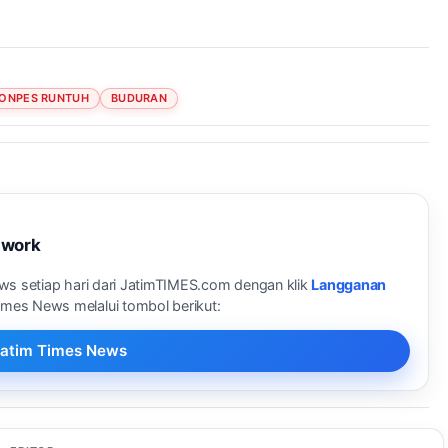
ONPES RUNTUH
BUDURAN
twork
ews setiap hari dari JatimTIMES.com dengan klik
Langganan
Times News melalui tombol berikut:
i Jatim Times News