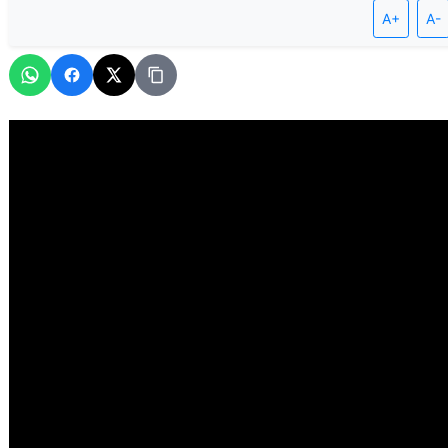
A+
A-