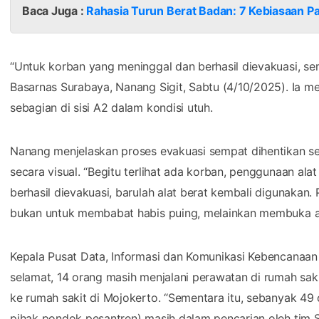
Baca Juga :
Rahasia Turun Berat Badan: 7 Kebiasaan Pa
“Untuk korban yang meninggal dan berhasil dievakuasi, sem
Basarnas Surabaya, Nanang Sigit, Sabtu (4/10/2025). Ia 
sebagian di sisi A2 dalam kondisi utuh.
Nanang menjelaskan proses evakuasi sempat dihentikan s
secara visual. “Begitu terlihat ada korban, penggunaan ala
berhasil dievakuasi, barulah alat berat kembali digunakan. 
bukan untuk membabat habis puing, melainkan membuka ak
Kepala Pusat Data, Informasi dan Komunikasi Kebencanaan
selamat, 14 orang masih menjalani perawatan di rumah saki
ke rumah sakit di Mojokerto. “Sementara itu, sebanyak 49 o
pihak pondok pesantren) masih dalam pencarian oleh tim S