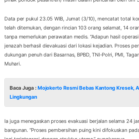
Data per pukul 23.05 WIB, Jumat (3/10), mencatat total ko
telah ditemukan, dengan rincian 103 orang selamat, 14 or
tanpa memerlukan perawatan medis. “Adapun hasil operasi 
jenazah berhasil dievakuasi dari lokasi kejadian. Proses p
dukungan penuh dari Basarnas, BPBD, TNI-Polri, PMI, Tag
Muhari.
Baca Juga :
Mojokerto Resmi Bebas Kantong Kresek, A
Lingkungan
Ia juga menegaskan proses evakuasi berjalan selama 24 jam
bangunan. “Proses pembersihan puing kini difokuskan pada
lagi terintegrasi dengan struktur utama,” pungkasnya.