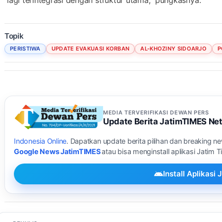
Topik
PERISTIWA
UPDATE EVAKUASI KORBAN
AL-KHOZINY SIDOARJO
P
MEDIA TERVERIFIKASI DEWAN PERS
Update Berita JatimTIMES Ne
Indonesia Online
. Dapatkan update berita pilihan dan breaking n
Google News JatimTIMES
atau bisa menginstall aplikasi Jatim 
Install Aplikas