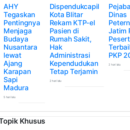
AHY
Dispendukcapil
Pejaba
Tegaskan
Kota Blitar
Dinas
Pentingnya
Rekam KTP-el
Peter
Menjaga
Pasien di
Jatim 
Budaya
Rumah Sakit,
Peser
Nusantara
Hak
Terbai
lewat
Administrasi
PKP 2
Ajang
Kependudukan
2 hari lalu
Karapan
Tetap Terjamin
Sapi
2 hari lalu
Madura
5 hari lalu
Topik Khusus