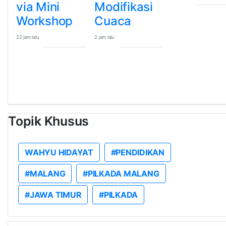
via Mini
Modifikasi
Workshop
Cuaca
22 jam lalu
2 jam lalu
Topik Khusus
WAHYU HIDAYAT
#PENDIDIKAN
#MALANG
#PILKADA MALANG
#JAWA TIMUR
#PILKADA