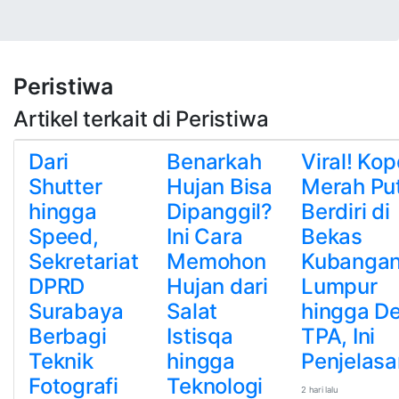
Peristiwa
Artikel terkait di Peristiwa
Dari
Benarkah
Viral! Ko
Shutter
Hujan Bisa
Merah Put
hingga
Dipanggil?
Berdiri di
Speed,
Ini Cara
Bekas
Sekretariat
Memohon
Kubanga
DPRD
Hujan dari
Lumpur
Surabaya
Salat
hingga D
Berbagi
Istisqa
TPA, Ini
Teknik
hingga
Penjelas
Fotografi
Teknologi
2 hari lalu