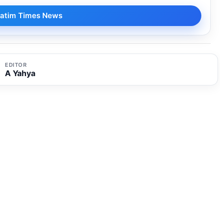
i Jatim Times News
EDITOR
A Yahya