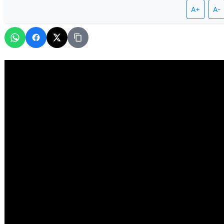
A+
A-