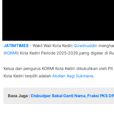
JATIMTIMES
- Wakil Wali Kota Kediri
Qowimuddin
menghad
(
KORMI
) Kota Kediri Periode 2025-2029,yamg digelar di Rua
Ketua dan pengurus KORMI Kota Kediri dikukuhkan oleh Pl
Kota Kediri terpilih adalah
Abdian Asgi Sukmana
.
Baca Juga :
Disbudpar Bakal Ganti Nama, Fraksi PKS 