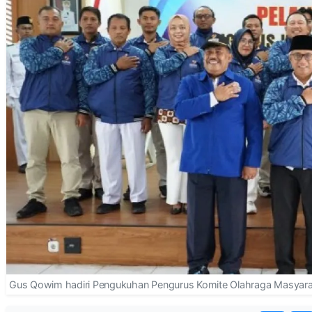
Gus Qowim hadiri Pengukuhan Pengurus Komite Olahraga Masyara