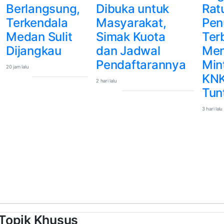
Berlangsung,
Dibuka untuk
Rat
Terkendala
Masyarakat,
Pe
Medan Sulit
Simak Kuota
Ter
Dijangkau
dan Jadwal
Men
Pendaftarannya
Min
20 jam lalu
KNK
2 hari lalu
Tun
3 hari lalu
Topik Khusus