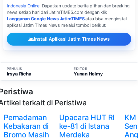
Indonesia Online
. Dapatkan update berita pilihan dan breaking
news setiap hari dari JatimTIMES.com dengan klik
Langganan Google News JatimTIMES
atau bisa menginstall
aplikasi Jatim Times News melalui tombol berikut:
Install Aplikasi Jatim Times News
PENULIS
EDITOR
Irsya Richa
Yunan Helmy
Peristiwa
Artikel terkait di Peristiwa
Pemadaman
Upacara HUT RI
KM 
Kebakaran di
ke-81 di Istana
Sent
Bromo Masih
Merdeka
Ang