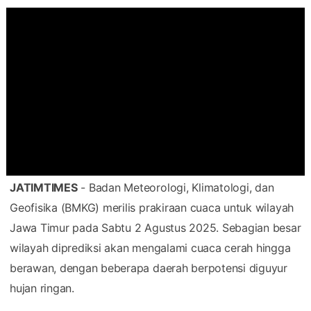
JATIMTIMES
- Badan Meteorologi, Klimatologi, dan
Geofisika (BMKG) merilis prakiraan cuaca untuk wilayah
Jawa Timur pada Sabtu 2 Agustus 2025. Sebagian besar
wilayah diprediksi akan mengalami cuaca cerah hingga
berawan, dengan beberapa daerah berpotensi diguyur
hujan ringan.