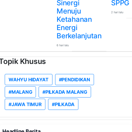
Sinergi
SPPG
Menuju
2 hari lalu
Ketahanan
Energi
Berkelanjutan
6 hari lalu
Topik Khusus
WAHYU HIDAYAT
#PENDIDIKAN
#MALANG
#PILKADA MALANG
#JAWA TIMUR
#PILKADA
Headline Berita