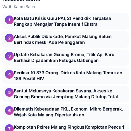
Wajib Kamu Baca
Kota Batu Krisis Guru PAI, 21 Pendidik Terpaksa
1
Rangkap Mengajar Tanpa Insentif Ekstra
Akses Publik Diblokade, Pemkot Malang Belum
2
Bertindak meski Ada Pelanggaran
Update Kebakaran Gunung Bromo, Titik Api Baru
3
Berhasil Dipadamkan Petugas Gabungan
Periksa 10.873 Orang, Dinkes Kota Malang Temukan
4
186 Positif HIV
Buntut Meluasnya Kebakaran Savana, Akses ke
5
Gunung Bromo via Jemplang Malang Ditutup Total
Dilematis Keberadaan PKL, Ekonomi Mikro Bergerak,
6
Wajah Kota Malang Dipertaruhkan
Komplotan Polres Malang Ringkus Komplotan Pencuri
7