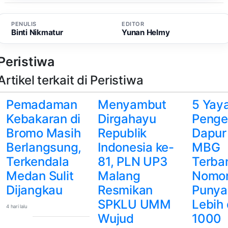
PENULIS
EDITOR
Binti Nikmatur
Yunan Helmy
Peristiwa
Artikel terkait di Peristiwa
Pemadaman
Menyambut
5 Yay
Kebakaran di
Dirgahayu
Penge
Bromo Masih
Republik
Dapur
Berlangsung,
Indonesia ke-
MBG
Terkendala
81, PLN UP3
Terba
Medan Sulit
Malang
Nomor
Dijangkau
Resmikan
Punya
SPKLU UMM
Lebih 
4 hari lalu
Wujud
1000