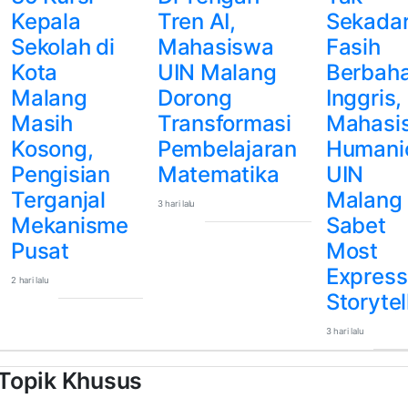
Kepala
Tren AI,
Sekada
Sekolah di
Mahasiswa
Fasih
Kota
UIN Malang
Berbah
Malang
Dorong
Inggris,
Masih
Transformasi
Mahasi
Kosong,
Pembelajaran
Humani
Pengisian
Matematika
UIN
Terganjal
Malang
3 hari lalu
Mekanisme
Sabet
Pusat
Most
Express
2 hari lalu
Storytel
3 hari lalu
Topik Khusus