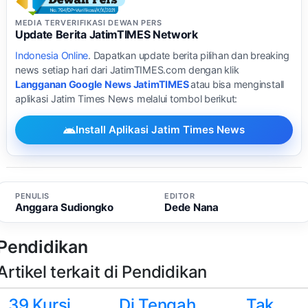
MEDIA TERVERIFIKASI DEWAN PERS
Update Berita JatimTIMES Network
Indonesia Online
. Dapatkan update berita pilihan dan breaking
news setiap hari dari JatimTIMES.com dengan klik
Langganan Google News JatimTIMES
atau bisa menginstall
aplikasi Jatim Times News melalui tombol berikut:
Install Aplikasi Jatim Times News
PENULIS
EDITOR
Anggara Sudiongko
Dede Nana
Pendidikan
Artikel terkait di Pendidikan
39 Kursi
Di Tengah
Tak