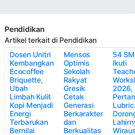
Pendidikan
Artikel terkait di Pendidikan
Dosen Unitri
Mensos
54 SM
Kembangkan
Optimis
Ikuti
Ecocoffee
Sekolah
Teach
Briquette,
Rakyat
Works
Ubah
Gresik
2026,
Limbah Kulit
Cetak
Perta
Kopi Menjadi
Generasi
Lubric
Energi
Berkarakter
Doron
Terbarukan
dan
Lahirn
Bernilai
Berkualitas
Wirau