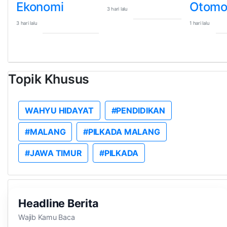
Ekonomi
Otomot
3 hari lalu
3 hari lalu
1 hari lalu
Topik Khusus
WAHYU HIDAYAT
#PENDIDIKAN
#MALANG
#PILKADA MALANG
#JAWA TIMUR
#PILKADA
Headline Berita
Wajib Kamu Baca