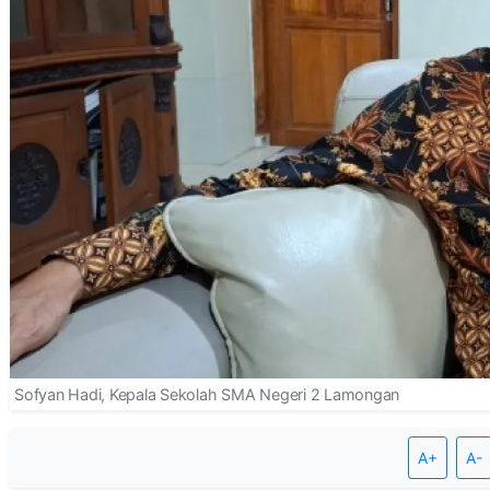
Sofyan Hadi, Kepala Sekolah SMA Negeri 2 Lamongan
A+
A-