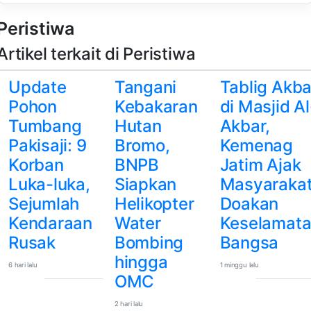
Peristiwa
Artikel terkait di Peristiwa
Update
Tangani
Tablig Akba
Pohon
Kebakaran
di Masjid Al
Tumbang
Hutan
Akbar,
Pakisaji: 9
Bromo,
Kemenag
Korban
BNPB
Jatim Ajak
Luka-luka,
Siapkan
Masyaraka
Sejumlah
Helikopter
Doakan
Kendaraan
Water
Keselamat
Rusak
Bombing
Bangsa
hingga
6 hari lalu
1 minggu lalu
OMC
2 hari lalu