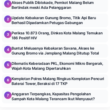
Akses Publik Diblokade, Pemkot Malang Belum
1
Bertindak meski Ada Pelanggaran
Update Kebakaran Gunung Bromo, Titik Api Baru
2
Berhasil Dipadamkan Petugas Gabungan
Periksa 10.873 Orang, Dinkes Kota Malang Temukan
3
186 Positif HIV
Buntut Meluasnya Kebakaran Savana, Akses ke
4
Gunung Bromo via Jemplang Malang Ditutup Total
Dilematis Keberadaan PKL, Ekonomi Mikro Bergerak,
5
Wajah Kota Malang Dipertaruhkan
Komplotan Polres Malang Ringkus Komplotan Pencuri
6
Baterai Tower, Beraksi di 17 TKP
Anggaran Terpangkas, Kapasitas Pengolahan
7
Sampah Kota Malang Terancam Ikut Menyusut?