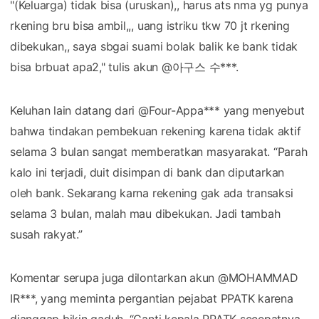
"(Keluarga) tidak bisa (uruskan),, harus ats nma yg punya
rkening bru bisa ambil,,, uang istriku tkw 70 jt rkening
dibekukan,, saya sbgai suami bolak balik ke bank tidak
bisa brbuat apa2," tulis akun @아구스 수***.
Keluhan lain datang dari @Four-Appa*** yang menyebut
bahwa tindakan pembekuan rekening karena tidak aktif
selama 3 bulan sangat memberatkan masyarakat. “Parah
kalo ini terjadi, duit disimpan di bank dan diputarkan
oleh bank. Sekarang karna rekening gak ada transaksi
selama 3 bulan, malah mau dibekukan. Jadi tambah
susah rakyat.”
Komentar serupa juga dilontarkan akun @MOHAMMAD
IR***, yang meminta pergantian pejabat PPATK karena
dianggap bikin gaduh. “Ganti kepala PPATK secepatnya,