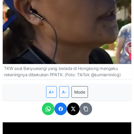
TKW asal Banyuwangi yang berada di Hongkong mengaku
rekeningnya dibekukan PPATK. (Foto: TikTok @sumiarnivlog)
A+
A-
Mode