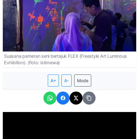
Suasana pameran seni bertajuk FLEX (Freestyle Art Luminous
Exhibition). (Foto: istimewa)
A+
A-
Mode