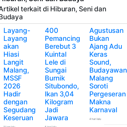
Artikel terkait di Hiburan, Seni dan
Budaya
Layang-
400
Agustusan
Layang
Pemancing
Bukan
akan
Berebut 3
Ajang Adu
Hiasi
Kuintal
Keras
Langit
Lele di
Sound,
Malang,
Sungai
Budayawan
MSSF
Burnik
Malang
2026
Situbondo,
Soroti
Hadir
Ikan 3,04
Pergeseran
dengan
Kilogram
Makna
Segudang
Jadi
Karnaval
Keseruan
Jawara
4 hari lalu
11 jam lalu
6 hari lalu