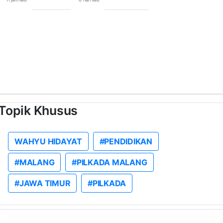
Topik Khusus
WAHYU HIDAYAT
#PENDIDIKAN
#MALANG
#PILKADA MALANG
#JAWA TIMUR
#PILKADA