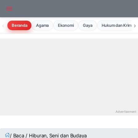
‹
›
Beranda
Agama
Ekonomi
Gaya
Hukum dan Kriminal
/ Baca / Hiburan, Seni dan Budaya