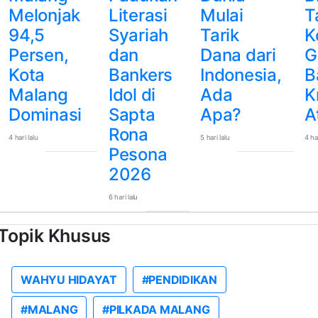
Melonjak
Literasi
Mulai
T
94,5
Syariah
Tarik
K
Persen,
dan
Dana dari
G
Kota
Bankers
Indonesia,
B
Malang
Idol di
Ada
Kr
Dominasi
Sapta
Apa?
A
Rona
4 hari lalu
5 hari lalu
4 har
Pesona
2026
6 hari lalu
Topik Khusus
WAHYU HIDAYAT
#PENDIDIKAN
#MALANG
#PILKADA MALANG