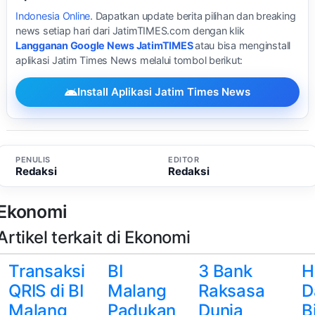
Indonesia Online
. Dapatkan update berita pilihan dan breaking
news setiap hari dari JatimTIMES.com dengan klik
Langganan Google News JatimTIMES
atau bisa menginstall
aplikasi Jatim Times News melalui tombol berikut:
Install Aplikasi Jatim Times News
PENULIS
EDITOR
Redaksi
Redaksi
Ekonomi
Artikel terkait di Ekonomi
Transaksi
BI
3 Bank
H
QRIS di BI
Malang
Raksasa
D
Malang
Padukan
Dunia
B