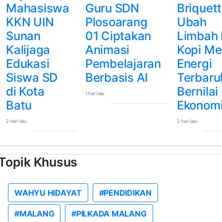
Mahasiswa
Guru SDN
Briquett
KKN UIN
Plosoarang
Ubah
Sunan
01 Ciptakan
Limbah 
Kalijaga
Animasi
Kopi Me
Edukasi
Pembelajaran
Energi
Siswa SD
Berbasis AI
Terbaru
di Kota
Bernilai
1 hari lalu
Batu
Ekonom
2 hari lalu
2 hari lalu
Topik Khusus
WAHYU HIDAYAT
#PENDIDIKAN
#MALANG
#PILKADA MALANG