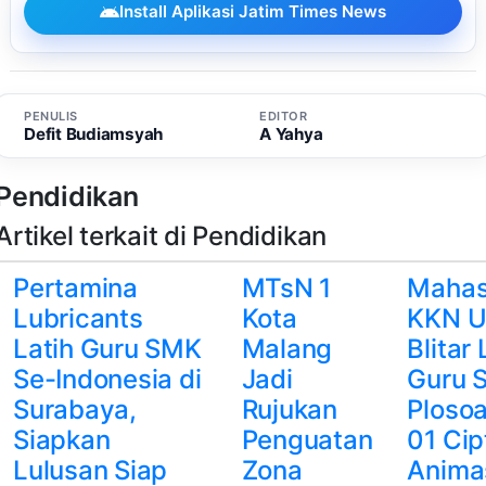
Install Aplikasi Jatim Times News
PENULIS
EDITOR
Defit Budiamsyah
A Yahya
Pendidikan
Artikel terkait di Pendidikan
Pertamina
MTsN 1
Mahas
Lubricants
Kota
KKN U
Latih Guru SMK
Malang
Blitar 
Se-Indonesia di
Jadi
Guru 
Surabaya,
Rujukan
Ploso
Siapkan
Penguatan
01 Ci
Lulusan Siap
Zona
Anima