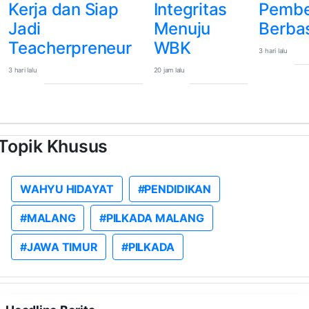
Kerja dan Siap
Integritas
Pembe
Jadi
Menuju
Berbas
Teacherpreneur
WBK
3 hari lalu
3 hari lalu
20 jam lalu
Topik Khusus
WAHYU HIDAYAT
#PENDIDIKAN
#MALANG
#PILKADA MALANG
#JAWA TIMUR
#PILKADA