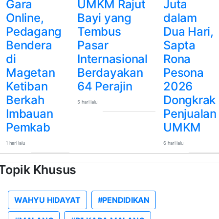
Gara
UMKM Rajut
Juta
Online,
Bayi yang
dalam
Pedagang
Tembus
Dua Hari,
Bendera
Pasar
Sapta
di
Internasional
Rona
Magetan
Berdayakan
Pesona
Ketiban
64 Perajin
2026
Berkah
Dongkrak
5 hari lalu
Imbauan
Penjualan
Pemkab
UMKM
1 hari lalu
6 hari lalu
Topik Khusus
WAHYU HIDAYAT
#PENDIDIKAN