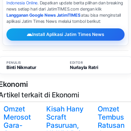
Indonesia Online
. Dapatkan update berita pilihan dan breaking
news setiap hari dari JatimTIMES.com dengan klik
Langganan Google News JatimTIMES
atau bisa menginstall
aplikasi Jatim Times News melalui tombol berikut:
Install Aplikasi Jatim Times News
PENULIS
EDITOR
Binti Nikmatur
Nurlayla Ratri
Ekonomi
Artikel terkait di Ekonomi
Omzet
Kisah Hany
Omzet
Merosot
Scraft
Tembus
Gara-
Pasuruan,
Ratusan