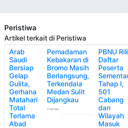
Peristiwa
Artikel terkait di Peristiwa
Arab
Pemadaman
PBNU Ril
Saudi
Kebakaran di
Daftar
Bersiap
Bromo Masih
Peserta
Gelap
Berlangsung,
Sementa
Gulita,
Terkendala
Tahap I,
Gerhana
Medan Sulit
501
Matahari
Dijangkau
Cabang
Total
dan
3 hari lalu
Terlama
Wilayah
Abad
Masuk