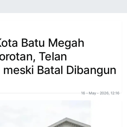
ota Batu Megah
orotan, Telan
 meski Batal Dibangun
16 - May - 2026, 12:16