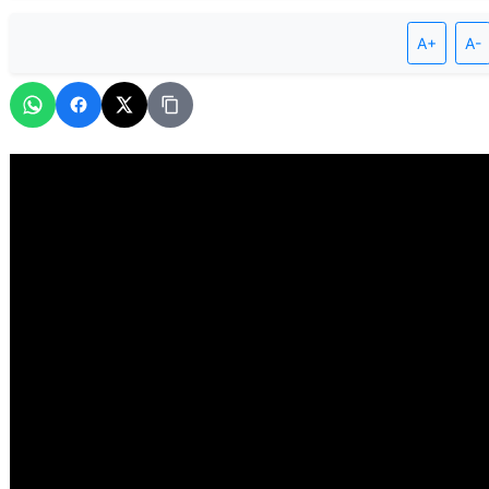
A+
A-