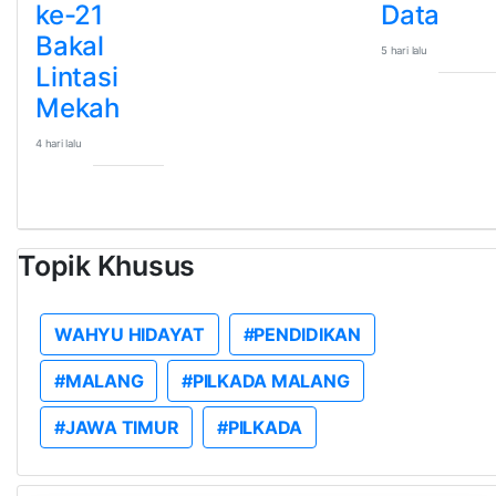
ke-21
Data
Bakal
5 hari lalu
Lintasi
Mekah
4 hari lalu
Topik Khusus
WAHYU HIDAYAT
#PENDIDIKAN
#MALANG
#PILKADA MALANG
#JAWA TIMUR
#PILKADA