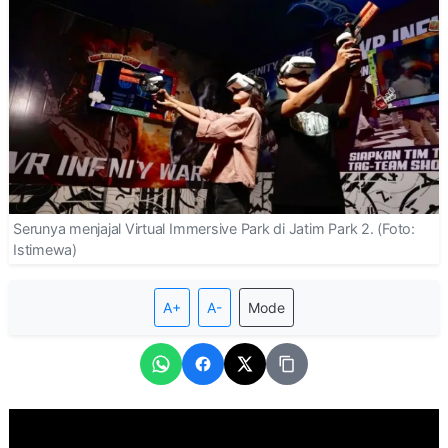
Serunya menjajal Virtual Immersive Park di Jatim Park 2. (Foto:
Istimewa)
A+
A-
Mode