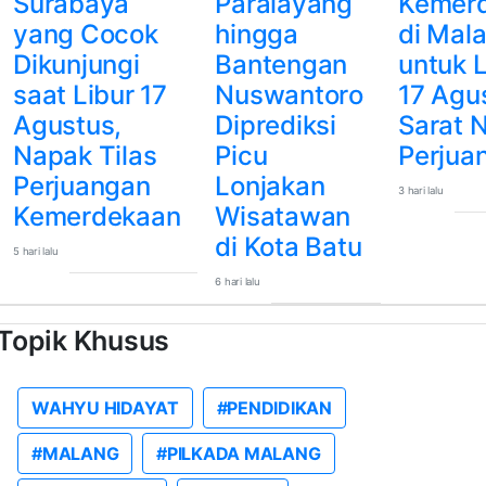
Surabaya
Paralayang
Kemer
yang Cocok
hingga
di Mal
Dikunjungi
Bantengan
untuk L
saat Libur 17
Nuswantoro
17 Agu
Agustus,
Diprediksi
Sarat N
Napak Tilas
Picu
Perjua
Perjuangan
Lonjakan
3 hari lalu
Kemerdekaan
Wisatawan
di Kota Batu
5 hari lalu
6 hari lalu
Topik Khusus
WAHYU HIDAYAT
#PENDIDIKAN
#MALANG
#PILKADA MALANG