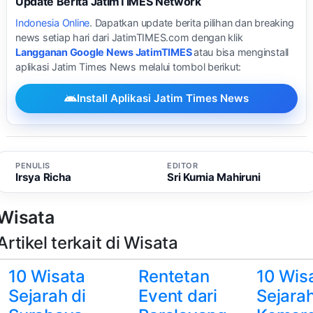
Update Berita JatimTIMES Network
Indonesia Online
. Dapatkan update berita pilihan dan breaking
news setiap hari dari JatimTIMES.com dengan klik
Langganan Google News JatimTIMES
atau bisa menginstall
aplikasi Jatim Times News melalui tombol berikut:
Install Aplikasi Jatim Times News
PENULIS
EDITOR
Irsya Richa
Sri Kurnia Mahiruni
Wisata
Artikel terkait di Wisata
10 Wisata
Rentetan
10 Wis
Sejarah di
Event dari
Sejara