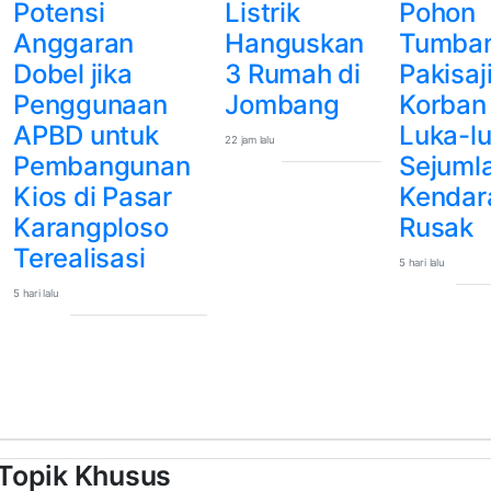
Potensi
Listrik
Pohon
Anggaran
Hanguskan
Tumba
Dobel jika
3 Rumah di
Pakisaji
Penggunaan
Jombang
Korban
APBD untuk
Luka-lu
22 jam lalu
Pembangunan
Sejuml
Kios di Pasar
Kendar
Karangploso
Rusak
Terealisasi
5 hari lalu
5 hari lalu
Topik Khusus