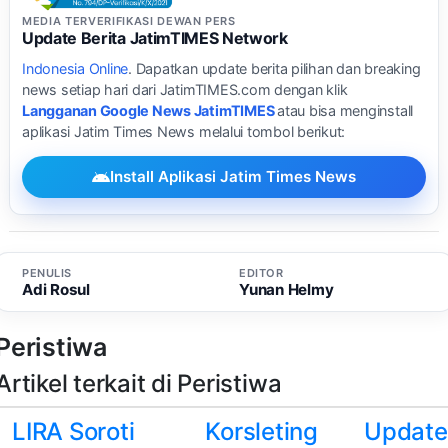
MEDIA TERVERIFIKASI DEWAN PERS
Update Berita JatimTIMES Network
Indonesia Online
. Dapatkan update berita pilihan dan breaking
news setiap hari dari JatimTIMES.com dengan klik
Langganan Google News JatimTIMES
atau bisa menginstall
aplikasi Jatim Times News melalui tombol berikut:
Install Aplikasi Jatim Times News
PENULIS
EDITOR
Adi Rosul
Yunan Helmy
Peristiwa
Artikel terkait di Peristiwa
LIRA Soroti
Korsleting
Update