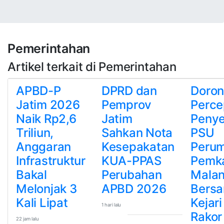
Pemerintahan
Artikel terkait di Pemerintahan
APBD-P
DPRD dan
Doro
Jatim 2026
Pemprov
Perce
Naik Rp2,6
Jatim
Peny
Triliun,
Sahkan Nota
PSU
Anggaran
Kesepakatan
Peru
Infrastruktur
KUA-PPAS
Pemk
Bakal
Perubahan
Mala
Melonjak 3
APBD 2026
Bers
Kali Lipat
Kejari
1 hari lalu
Rakor
22 jam lalu