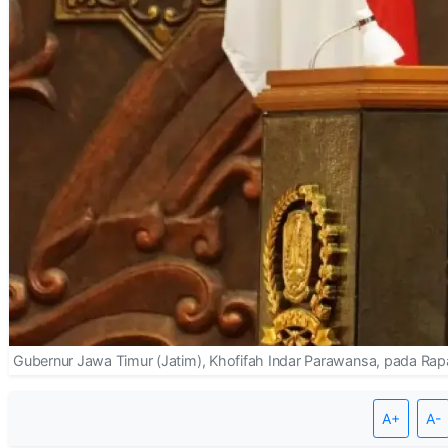
Gubernur Jawa Timur (Jatim), Khofifah Indar Parawansa, pada Rap
A+
A-