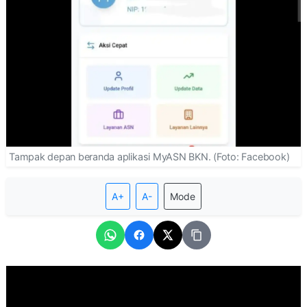
Tampak depan beranda aplikasi MyASN BKN. (Foto: Facebook)
A+
A-
Mode