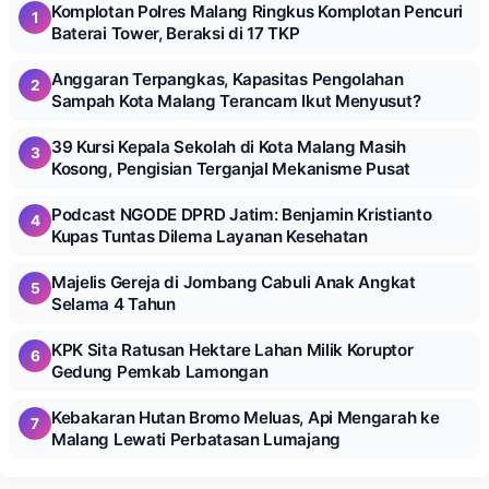
Komplotan Polres Malang Ringkus Komplotan Pencuri
1
Baterai Tower, Beraksi di 17 TKP
Anggaran Terpangkas, Kapasitas Pengolahan
2
Sampah Kota Malang Terancam Ikut Menyusut?
39 Kursi Kepala Sekolah di Kota Malang Masih
3
Kosong, Pengisian Terganjal Mekanisme Pusat
Podcast NGODE DPRD Jatim: Benjamin Kristianto
4
Kupas Tuntas Dilema Layanan Kesehatan
Majelis Gereja di Jombang Cabuli Anak Angkat
5
Selama 4 Tahun
KPK Sita Ratusan Hektare Lahan Milik Koruptor
6
Gedung Pemkab Lamongan
Kebakaran Hutan Bromo Meluas, Api Mengarah ke
7
Malang Lewati Perbatasan Lumajang