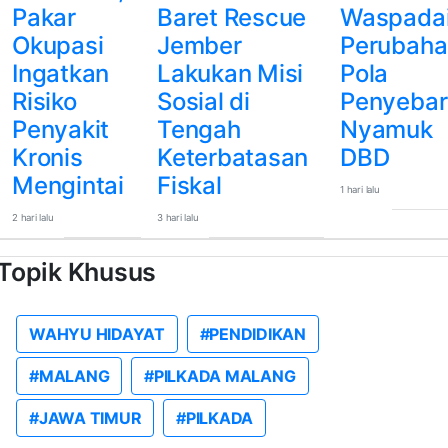
Pakar
Baret Rescue
Waspada
Okupasi
Jember
Perubaha
Ingatkan
Lakukan Misi
Pola
Risiko
Sosial di
Penyebar
Penyakit
Tengah
Nyamuk
Kronis
Keterbatasan
DBD
Mengintai
Fiskal
1 hari lalu
2 hari lalu
3 hari lalu
Topik Khusus
WAHYU HIDAYAT
#PENDIDIKAN
#MALANG
#PILKADA MALANG
#JAWA TIMUR
#PILKADA