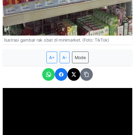
Ilustrasi gambar rak obat di minimarket. (Foto: TikTok)
A+
A-
Mode