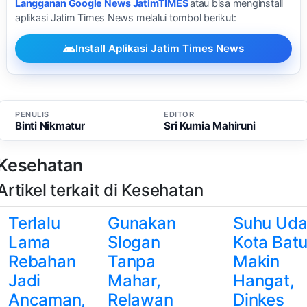
Langganan Google News JatimTIMES
atau bisa menginstall
aplikasi Jatim Times News melalui tombol berikut:
Install Aplikasi Jatim Times News
PENULIS
EDITOR
Binti Nikmatur
Sri Kurnia Mahiruni
Kesehatan
Artikel terkait di Kesehatan
Terlalu
Gunakan
Suhu Uda
Lama
Slogan
Kota Bat
Rebahan
Tanpa
Makin
Jadi
Mahar,
Hangat,
Ancaman,
Relawan
Dinkes