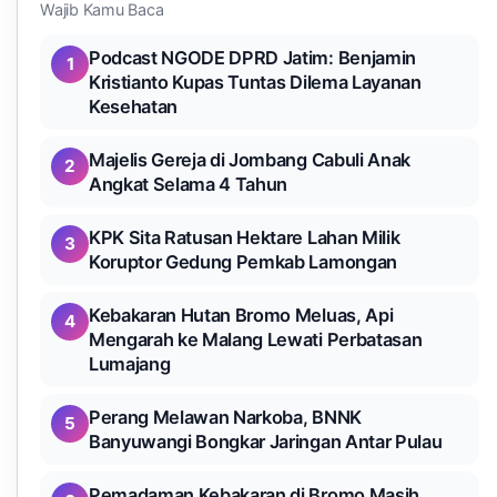
Wajib Kamu Baca
Podcast NGODE DPRD Jatim: Benjamin
1
Kristianto Kupas Tuntas Dilema Layanan
Kesehatan
Majelis Gereja di Jombang Cabuli Anak
2
Angkat Selama 4 Tahun
KPK Sita Ratusan Hektare Lahan Milik
3
Koruptor Gedung Pemkab Lamongan
Kebakaran Hutan Bromo Meluas, Api
4
Mengarah ke Malang Lewati Perbatasan
Lumajang
Perang Melawan Narkoba, BNNK
5
Banyuwangi Bongkar Jaringan Antar Pulau
Pemadaman Kebakaran di Bromo Masih