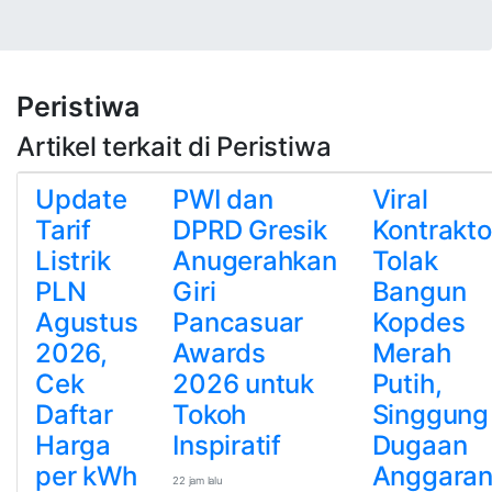
Peristiwa
Artikel terkait di Peristiwa
Update
PWI dan
Viral
Tarif
DPRD Gresik
Kontrakto
Listrik
Anugerahkan
Tolak
PLN
Giri
Bangun
Agustus
Pancasuar
Kopdes
2026,
Awards
Merah
Cek
2026 untuk
Putih,
Daftar
Tokoh
Singgung
Harga
Inspiratif
Dugaan
per kWh
Anggara
22 jam lalu