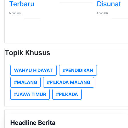
Terbaru
Disunat
5 hari lalu
1 hari lalu
Topik Khusus
WAHYU HIDAYAT
#PENDIDIKAN
#MALANG
#PILKADA MALANG
#JAWA TIMUR
#PILKADA
Headline Berita