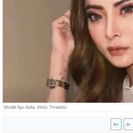
Model Ayu Aulia. (Foto: Threads)
A+
A-