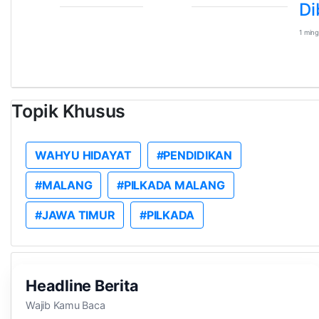
Di
1 ming
Topik Khusus
WAHYU HIDAYAT
#PENDIDIKAN
#MALANG
#PILKADA MALANG
#JAWA TIMUR
#PILKADA
Headline Berita
Wajib Kamu Baca