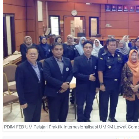
PDIM FEB UM Pelajari Praktik Internasionalisasi UMKM Lewat Com