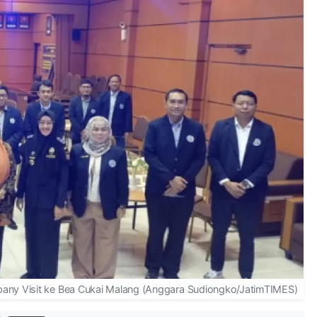
pany Visit ke Bea Cukai Malang (Anggara Sudiongko/JatimTIMES)