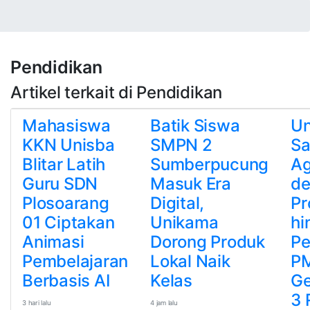
Pendidikan
Artikel terkait di Pendidikan
Mahasiswa
Batik Siswa
U
KKN Unisba
SMPN 2
S
Blitar Latih
Sumberpucung
Ag
Guru SDN
Masuk Era
d
Plosoarang
Digital,
Pr
01 Ciptakan
Unikama
hi
Animasi
Dorong Produk
Pe
Pembelajaran
Lokal Naik
P
Berbasis AI
Kelas
G
3 
3 hari lalu
4 jam lalu