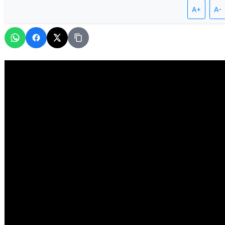
A+
A-