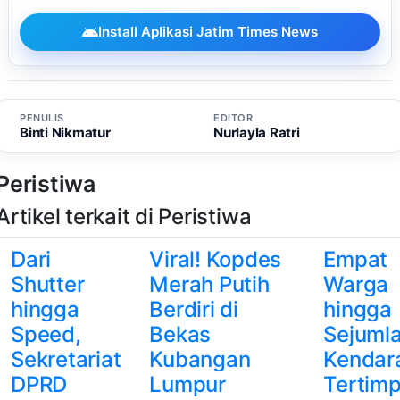
Install Aplikasi Jatim Times News
PENULIS
EDITOR
Binti Nikmatur
Nurlayla Ratri
Peristiwa
Artikel terkait di Peristiwa
Dari
Viral! Kopdes
Empat
Shutter
Merah Putih
Warga
hingga
Berdiri di
hingga
Speed,
Bekas
Sejuml
Sekretariat
Kubangan
Kendar
DPRD
Lumpur
Tertim