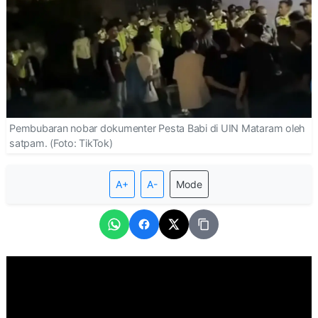
Pembubaran nobar dokumenter Pesta Babi di UIN Mataram oleh
satpam. (Foto: TikTok)
A+
A-
Mode