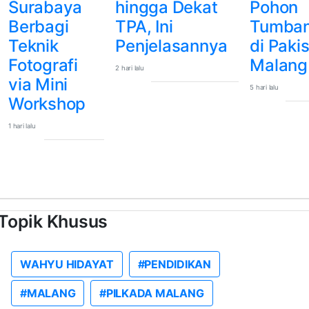
Surabaya
hingga Dekat
Pohon
Berbagi
TPA, Ini
Tumba
Teknik
Penjelasannya
di Pakis
Fotografi
Malang
2 hari lalu
via Mini
5 hari lalu
Workshop
1 hari lalu
Topik Khusus
WAHYU HIDAYAT
#PENDIDIKAN
#MALANG
#PILKADA MALANG