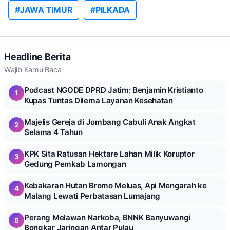
#JAWA TIMUR
#PILKADA
Headline Berita
Wajib Kamu Baca
Podcast NGODE DPRD Jatim: Benjamin Kristianto
1
Kupas Tuntas Dilema Layanan Kesehatan
Majelis Gereja di Jombang Cabuli Anak Angkat
2
Selama 4 Tahun
KPK Sita Ratusan Hektare Lahan Milik Koruptor
3
Gedung Pemkab Lamongan
Kebakaran Hutan Bromo Meluas, Api Mengarah ke
4
Malang Lewati Perbatasan Lumajang
Perang Melawan Narkoba, BNNK Banyuwangi
5
Bongkar Jaringan Antar Pulau